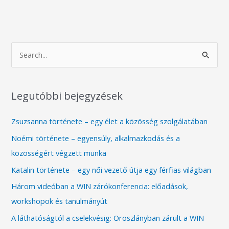
S
e
a
Legutóbbi bejegyzések
r
c
Zsuzsanna története – egy élet a közösség szolgálatában
h
Noémi története – egyensúly, alkalmazkodás és a
f
közösségért végzett munka
o
Katalin története – egy női vezető útja egy férfias világban
r
Három videóban a WIN zárókonferencia: előadások,
:
workshopok és tanulmányút
A láthatóságtól a cselekvésig: Oroszlányban zárult a WIN