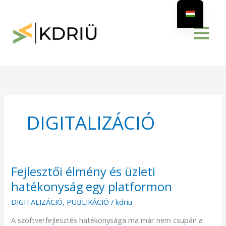
Skip
to
content
DIGITALIZÁCIÓ
Fejlesztői élmény és üzleti
Fejlesztői
élmény
hatékonyság egy platformon
és
DIGITALIZÁCIÓ
,
PUBLIKÁCIÓ
/
kdriu
üzleti
hatékonyság
A szoftverfejlesztés hatékonysága ma már nem csupán a