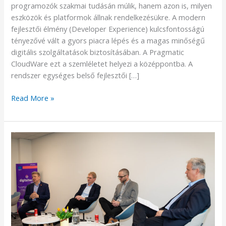
egy
programozók szakmai tudásán múlik, hanem azon is, milyen
platformon
eszközök és platformok állnak rendelkezésükre. A modern
fejlesztői élmény (Developer Experience) kulcsfontosságú
tényezővé vált a gyors piacra lépés és a magas minőségű
digitális szolgáltatások biztosításában. A Pragmatic
CloudWare ezt a szemléletet helyezi a középpontba. A
rendszer egységes belső fejlesztői […]
Read More »
A
Digitalista
–
2025.03.25.