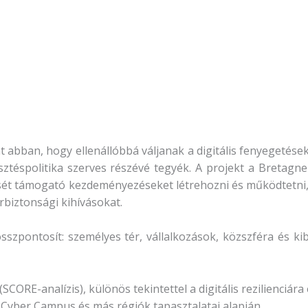
 abban, hogy ellenállóbbá váljanak a digitális fenyegetése
jlesztéspolitika szerves részévé tegyék. A projekt a Breta
esztését támogató kezdeményezéseket létrehozni és működtetni
rbiztonsági kihívásokat.
sszpontosít: személyes tér, vállalkozások, közszféra és ki
SCORE-analízis), különös tekintettel a digitális rezilienciára
e Cyber Campus és más régiók tapasztalatai alapján.