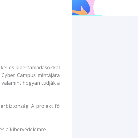
kkel és kibertámadásokkal
gne Cyber Campus mintájára
, valamint hogyan tudják a
berbiztonság. A projekt fő
 és a kibervédelemre.