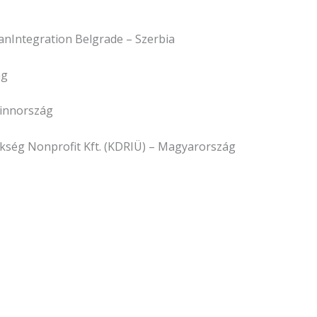
nIntegration Belgrade – Szerbia
ág
Finnország
kség Nonprofit Kft. (KDRIÜ) – Magyarország