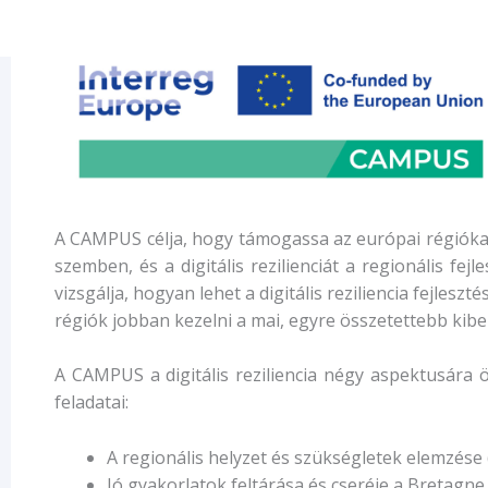
A CAMPUS célja, hogy támogassa az európai régiókat
szemben, és a digitális rezilienciát a regionális fe
vizsgálja, hogyan lehet a digitális reziliencia fejl
régiók jobban kezelni a mai, egyre összetettebb kibe
A CAMPUS a digitális reziliencia négy aspektusára ö
feladatai:
A regionális helyzet és szükségletek elemzése (
Jó gyakorlatok feltárása és cseréje a Bretagn