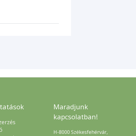
ltatások
Maradjunk
kapcsolatban!
zerzés
ó
H-8000 Székesfehérvár,