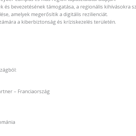
és bevezetésének támogatása, a regionális kihívásokra s
ése, amelyek megerősítik a digitális rezilienciát.
számára a kiberbiztonság és kríziskezelés területén.
szágból:
rtner – Franciaország
ománia