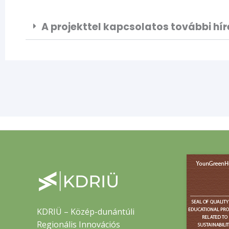
A projekttel kapcsolatos további hír
KDRIÜ – Közép-dunántúli
Regionális Innovációs