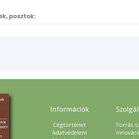
ek, posztok:
Információk
Szolgá
Cégtörténet
Forrás s
Adatvédelem
Innováci