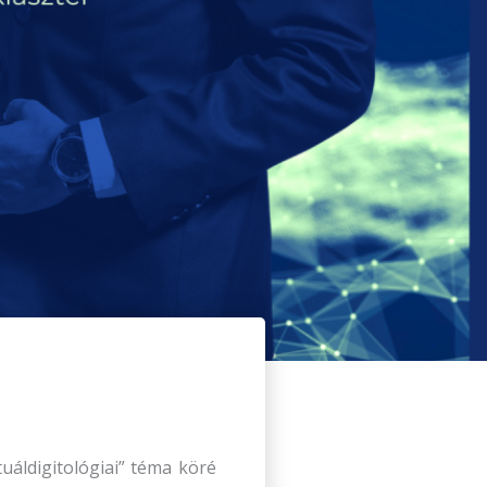
tuáldigitológiai” téma köré