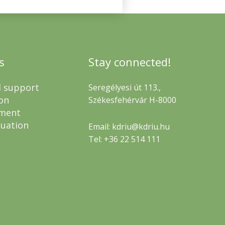
s
Stay connected!
l support
Seregélyesi út 113.,
on
Székesfehérvár H-8000
ment
luation
Email: kdriu@kdriu.hu
Tel: +36 22 514 111