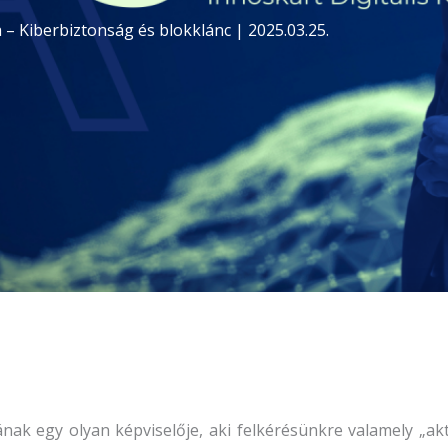
ta – Kiberbiztonság és blokklánc | 2025.03.25.
tának egy olyan képviselője, aki felkérésünkre valamely „ak