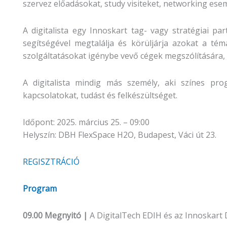
szervez előadásokat, study visiteket, networking ese
A digitalista egy Innoskart tag- vagy stratégiai par
segítségével megtalálja és körüljárja azokat a témá
szolgáltatásokat igénybe vevő cégek megszólítására
A digitalista mindig más személy, aki színes pr
kapcsolatokat, tudást és felkészültséget.
Időpont: 2025. március 25. – 09:00
Helyszín: DBH FlexSpace H2O, Budapest, Váci út 23.
REGISZTRÁCIÓ
Program
09.00 Megnyitó |
A DigitalTech EDIH és az Innoskart D