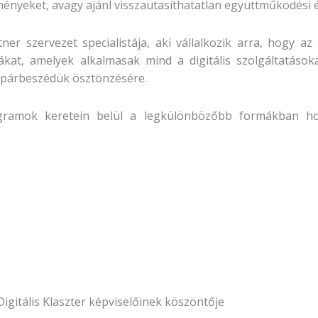
ményeket, avagy ajánl visszautasíthatatlan együttműködési 
tner szervezet specialistája, aki vállalkozik arra, hogy az
kat, amelyek alkalmasak mind a digitális szolgáltatásoka
, párbeszédük ösztönzésére.
ogramok keretein belül a legkülönbözőbb formákban ho
igitális Klaszter képviselőinek köszöntője