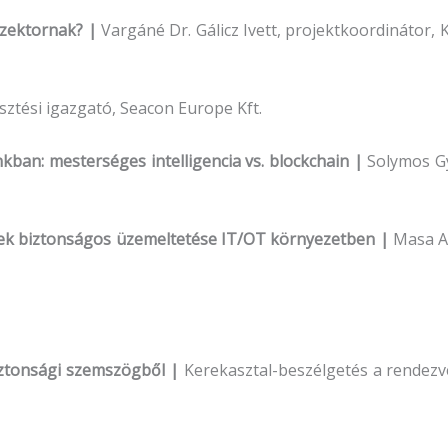
szektornak? |
Vargáné Dr. Gálicz Ivett, projektkoordinátor,
esztési igazgató, Seacon Europe Kft.
unkban: mesterséges intelligencia vs. blockchain |
Solymos Gy
erek biztonságos üzemeltetése IT/OT környezetben |
Masa At
rbiztonsági szemszögből |
Kerekasztal-beszélgetés a rendezv