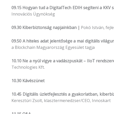
09.15 Hogyan tud a DigitalTech EDIH segíteni a KKV 
Innovációs Ügynökség
09.30 Kiberbiztonság napjainkban |
Pokó István, fejl
09.50 A hiteles adat jelentősége a mai digitális világ
a Blockchain Magyarország Egyesület tagja
10.10 Ne a nyúl vigye a vadászpuskát – IIoT rendsz
Technologies Kft.
10.30 Kávészünet
10.45 Digitális üzletfejlesztés a gyakorlatban, kibe
Keresztúri Zsolt, klasztermenedzser/CEO, Innoskart