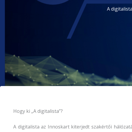
A digitalis
Hogy ki „A digitalista”?
A digitalista az Innoskart kiterjedt szakértői hálóza