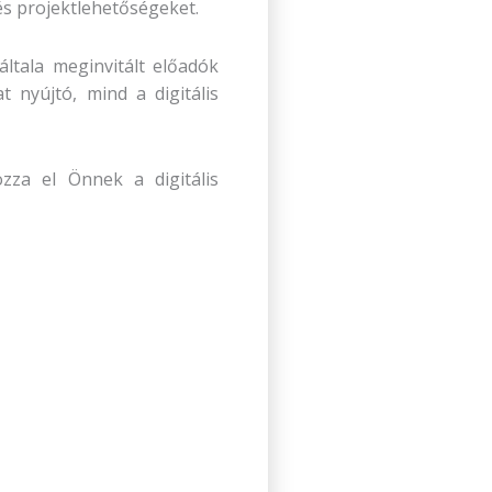
és projektlehetőségeket.
 általa meginvitált előadók
t nyújtó, mind a digitális
zza el Önnek a digitális