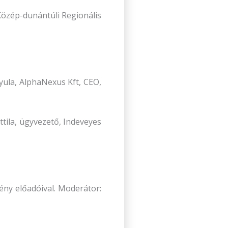
 Közép-dunántúli Regionális
ula, AlphaNexus Kft, CEO,
tila, ügyvezető, Indeveyes
ény előadóival. Moderátor: