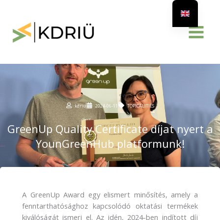
Skip
to
content
kdriu
2024-06-11
TOPICALITIES
GreenUp Quality Certificate díjat nyert a
YounGreenHub platformunk!
A GreenUp Award egy elismert minősítés, amely a
fenntarthatósághoz kapcsolódó oktatási termékek
kiválóságát ismeri el. Az idén, 2024-ben indított díj