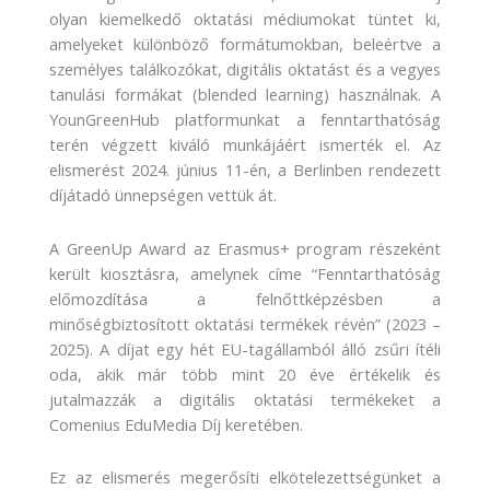
olyan kiemelkedő oktatási médiumokat tüntet ki,
amelyeket különböző formátumokban, beleértve a
személyes találkozókat, digitális oktatást és a vegyes
tanulási formákat (blended learning) használnak. A
YounGreenHub platformunkat a fenntarthatóság
terén végzett kiváló munkájáért ismerték el. Az
elismerést 2024. június 11-én, a Berlinben rendezett
díjátadó ünnepségen vettük át.
A GreenUp Award az Erasmus+ program részeként
került kiosztásra, amelynek címe “Fenntarthatóság
előmozdítása a felnőttképzésben a
minőségbiztosított oktatási termékek révén” (2023 –
2025). A díjat egy hét EU-tagállamból álló zsűri ítéli
oda, akik már több mint 20 éve értékelik és
jutalmazzák a digitális oktatási termékeket a
Comenius EduMedia Díj keretében.
Ez az elismerés megerősíti elkötelezettségünket a