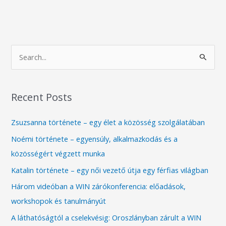
S
e
a
Recent Posts
r
c
Zsuzsanna története – egy élet a közösség szolgálatában
h
Noémi története – egyensúly, alkalmazkodás és a
f
közösségért végzett munka
o
Katalin története – egy női vezető útja egy férfias világban
r
Három videóban a WIN zárókonferencia: előadások,
:
workshopok és tanulmányút
A láthatóságtól a cselekvésig: Oroszlányban zárult a WIN