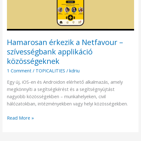
szívességbank
applikáció
közösségeknek
Hamarosan érkezik a Netfavour –
szívességbank applikáció
közösségeknek
1 Comment
/
TOPICALITIES
/
kdriu
Egy új, iOS-en és Androidon elérhető alkalmazás, amely
megkönnyíti a segítségkérést és a segítségnyújtást
nagyobb közösségekben – munkahelyeken, civil
hálózatokban, intézményekben vagy helyi közösségekben.
Read More »