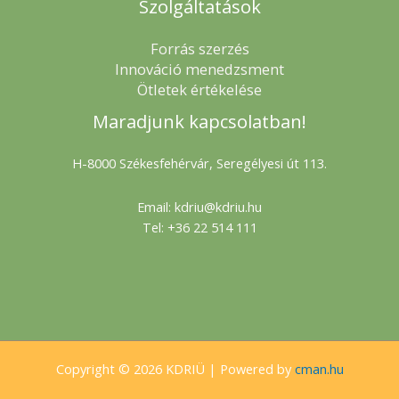
Szolgáltatások
Forrás szerzés
Innováció menedzsment
Ötletek értékelése
Maradjunk kapcsolatban!
H-8000 Székesfehérvár, Seregélyesi út 113.
Email: kdriu@kdriu.hu
Tel: +36 22 514 111
Copyright © 2026 KDRIÜ | Powered by
cman.hu