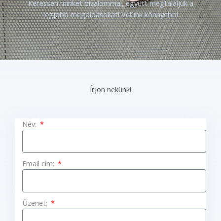
Keressen minket bizalommal, együtt megtaláljuk a
legjobb megoldásokat! Velünk könnyebb!
Írjon nekünk!
Név:
Email cím:
Üzenet: