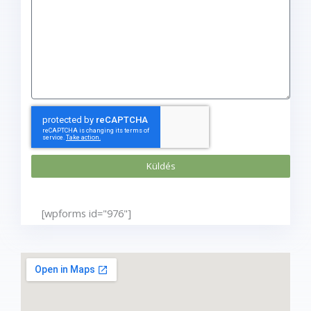
Küldés
[wpforms id="976"]