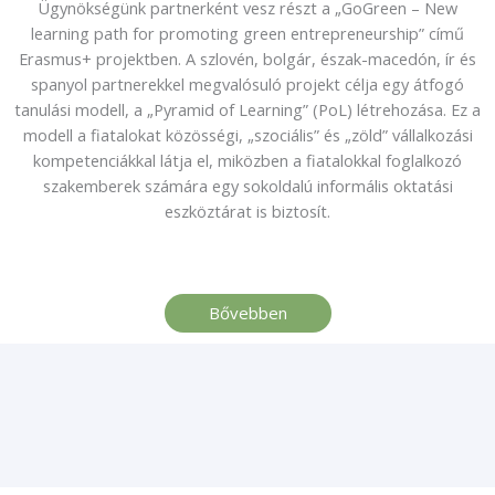
Ügynökségünk partnerként vesz részt a „GoGreen – New
learning path for promoting green entrepreneurship” című
Erasmus+ projektben. A szlovén, bolgár, észak-macedón, ír és
spanyol partnerekkel megvalósuló projekt célja egy átfogó
tanulási modell, a „Pyramid of Learning” (PoL) létrehozása. Ez a
modell a fiatalokat közösségi, „szociális” és „zöld” vállalkozási
kompetenciákkal látja el, miközben a fiatalokkal foglalkozó
szakemberek számára egy sokoldalú informális oktatási
eszköztárat is biztosít.
Bővebben