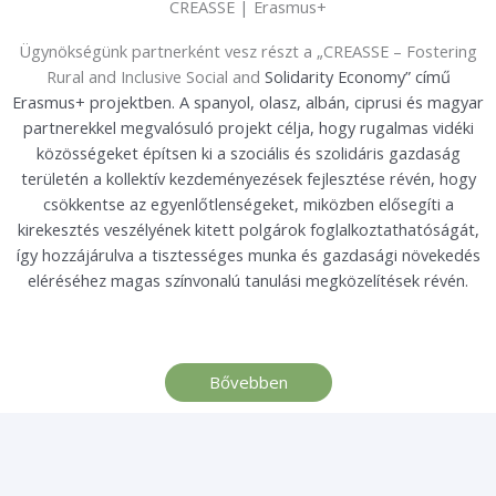
CREASSE | Erasmus+
Ügynökségünk partnerként vesz részt a „CREASSE – Fostering
Rural and Inclusive Social and
Solidarity Economy
” című
Erasmus+ projektben. A spanyol, olasz, albán, ciprusi és magyar
partnerekkel megvalósuló projekt célja, hogy rugalmas vidéki
közösségeket építsen ki a szociális és szolidáris gazdaság
területén a kollektív kezdeményezések fejlesztése révén, hogy
csökkentse az egyenlőtlenségeket, miközben elősegíti a
kirekesztés veszélyének kitett polgárok foglalkoztathatóságát,
így hozzájárulva a tisztességes munka és gazdasági növekedés
eléréséhez magas színvonalú tanulási megközelítések révén.
Bővebben