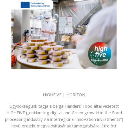
HIGHFIVE | HORIZON
Ügynökségünk tagja a belga Flanders’ Food által vezetett
HIGHFIVE („enHancing dIgital and Green growtH in the Food
processing industry via Interregional innoVation invEstments”)
nevű projekt megvalósításának támogatására létrejött