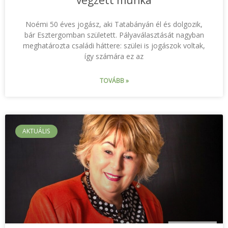
végzett munka
Noémi 50 éves jogász, aki Tatabányán él és dolgozik,
bár Esztergomban született. Pályaválasztását nagyban
meghatározta családi háttere: szülei is jogászok voltak,
így számára ez az
TOVÁBB »
AKTUÁLIS