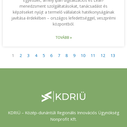
Egyesület, amely ipari digitalizációs és Lean-
menedzsment szolgáltatásokat, tanácsadást és
képzéseket nyújt a termelő vállalatok hatékonyságának
javítása érdekében – országos lefedettséggel, veszprémi
központból.
TOVÁBB »
1
2
3
4
5
6
7
8
9
10
11
12
13
KDRIÜ – Közép-dunántúli Regionális Innovációs Ügynökség
Nonprofit Kft.