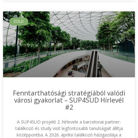
ZÖLD
Fenntarthatósági stratégiából valódi
városi gyakorlat – SUP4SUD Hírlevél
#2
A SUP4SUD projekt 2. hírlevele a barcelonai partner-
találkozó és study visit legfontosabb tanulságait állítja
középpontba. A 2026. áprilisi találkozó házigazdája a