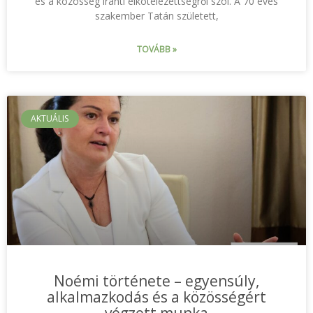
és a közösség iránti elkötelezettségről szól. A 70 éves
szakember Tatán született,
TOVÁBB »
AKTUÁLIS
Noémi története – egyensúly,
alkalmazkodás és a közösségért