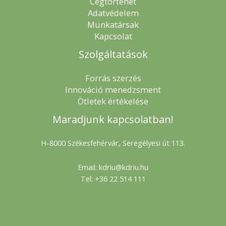
Cégtörténet
Adatvédelem
Munkatársak
Kapcsolat
Szolgáltatások
Forrás szerzés
Innováció menedzsment
Ötletek értékelése
Maradjunk kapcsolatban!
H-8000 Székesfehérvár, Seregélyesi út 113.
Email: kdriu@kdriu.hu
Tel: +36 22 514 111