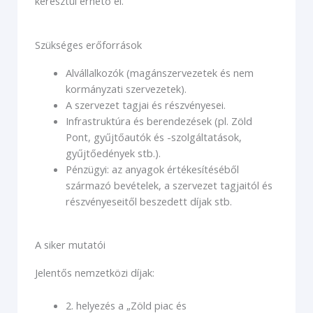
keresztül érhető el.
Szükséges erőforrások
Alvállalkozók (magánszervezetek és nem
kormányzati szervezetek).
A szervezet tagjai és részvényesei.
Infrastruktúra és berendezések (pl. Zöld
Pont, gyűjtőautók és -szolgáltatások,
gyűjtőedények stb.).
Pénzügyi: az anyagok értékesítéséből
származó bevételek, a szervezet tagjaitól és
részvényeseitől beszedett díjak stb.
A siker mutatói
Jelentős nemzetközi díjak:
2. helyezés a „Zöld piac és