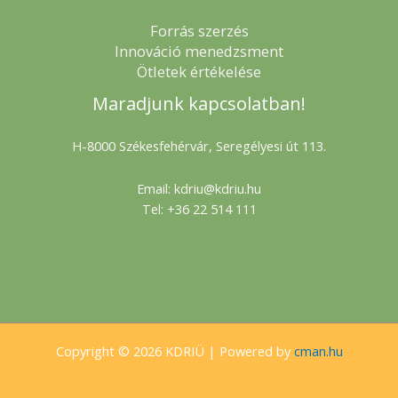
Forrás szerzés
Innováció menedzsment
Ötletek értékelése
Maradjunk kapcsolatban!
H-8000 Székesfehérvár, Seregélyesi út 113.
Email: kdriu@kdriu.hu
Tel: +36 22 514 111
Copyright © 2026 KDRIÜ | Powered by
cman.hu