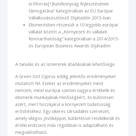
erőforrás[1]hatékonyság fejlesztésének
támogatása” kategóriában az EU Európai
Vállalkozásösztönző Díjátadón 2013-ban.
Elismerésben részesült a 10 legjobb európai
vállalat között a „Környezeti és vállalati
fenntarthatóság” kategóriában a 2014/2015-
ös European Business Awards Díjátadón
A tanulás és az ismeretek átadásának lehetősége
A Green Dot Cyprus eddig jelentős eredményeket
mutatott fel. Ezeket az eredményeket mind
nemzeti, mind európai szinten nagyra értékelik és
elismerik munkájának minőségéért, és különösen
azért, mert hozzájárul a környezeti tudatosság
erősítéséhez. Egy sikeres társadalmi szervezet,
amely világos jövőképpel, küldetéssel rendelkezik és
értékrendszere más régiókban is adaptálható és
megvalósítható.