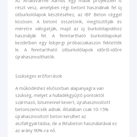
Az AffaldVarme Aarhus egy másik projektben is
részt vesz, amelyben régi betont használnak fel új
útburkolólapok készítéséhez, az IBF Beton céggel
közösen. A betont összetörik, megtisztítják és
méretre válogatják, majd az új burkolólapokhoz
használják fel. A fenntartható burkolólapokat
kezdetben egy lisbjergi próbaszakaszon fektették
le. A fenntartható útburkolólapok időről-időre
újrahasznosíthatók.
Szükséges erőforrások
A működéshez elsősorban alapanyagra van
szükség, melyet a hulladékgyűjtő pontoktól
származó, bitumennel kevert, újrahasznosított
betonszemcsék adnak. Általában csak 10-15%
újrahasznosított beton kerülhet az
aszfaltgyártásba, de a Bitubeton használatával ez
az arány 90%-ra nő.