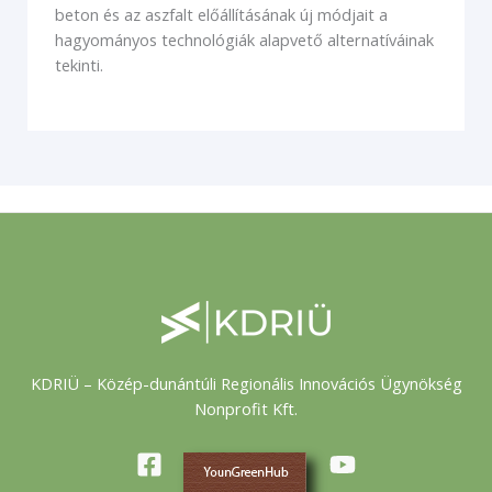
beton és az aszfalt előállításának új módjait a
hagyományos technológiák alapvető alternatíváinak
tekinti.
KDRIÜ – Közép-dunántúli Regionális Innovációs Ügynökség
Nonprofit Kft.