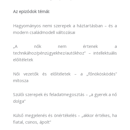
Az epizódok témái:
Hagyományos nemi szerepek a háztartásban – és a
modern családmodell változásai
„A nők nem értenek a
technikához/pénzügyekhez/autókhoz” – intellektuális
előítéletek
Női vezetők és előítéletek – a „főnökösködés”
mítosza
Szülői szerepek és feladatmegosztás – „a gyerek a nő
dolga”
Külső megjelenés és önértékelés – „akkor értékes, ha
fiatal, csinos, ápolt”