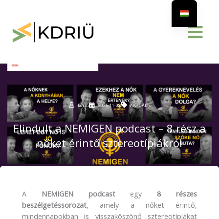
Skip
to
content
kdriu
2025-11-08
AKTUÁLIS
Elindult a NEMIGEN podcast – 8 rész a
nőket érintő sztereotípiákról
A
NEMIGEN podcast
egy
8 részes
beszélgetéssorozat
, amely a nőket érintő,
mindennapokban is visszaköszönő sztereotípiákat