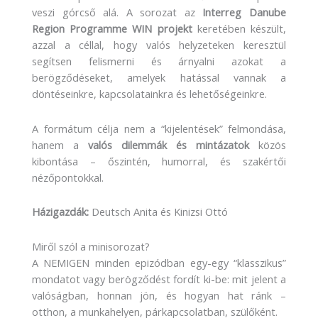
veszi górcső alá. A sorozat az
Interreg Danube
Region Programme WIN projekt
keretében készült,
azzal a céllal, hogy valós helyzeteken keresztül
segítsen felismerni és árnyalni azokat a
berögződéseket, amelyek hatással vannak a
döntéseinkre, kapcsolatainkra és lehetőségeinkre.
A formátum célja nem a “kijelentések” felmondása,
hanem a
valós dilemmák és mintázatok
közös
kibontása – őszintén, humorral, és szakértői
nézőpontokkal.
Házigazdák:
Deutsch Anita és Kinizsi Ottó
Miről szól a minisorozat?
A NEMIGEN minden epizódban egy-egy “klasszikus”
mondatot vagy berögződést fordít ki-be: mit jelent a
valóságban, honnan jön, és hogyan hat ránk –
otthon, a munkahelyen, párkapcsolatban, szülőként.