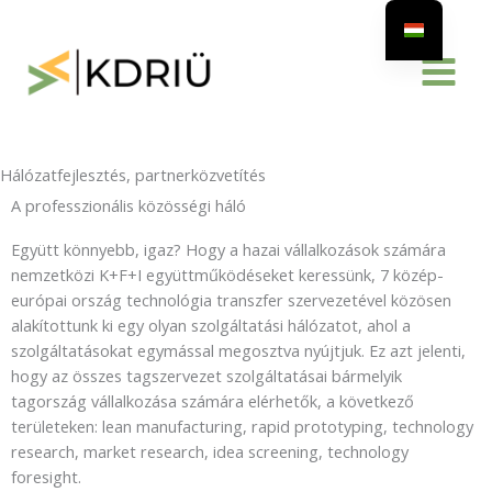
Skip
to
content
Hálózatfejlesztés, partnerközvetítés
A professzionális közösségi háló
Együtt könnyebb, igaz? Hogy a hazai vállalkozások számára
nemzetközi K+F+I együttműködéseket keressünk, 7 közép-
európai ország technológia transzfer szervezetével közösen
alakítottunk ki egy olyan szolgáltatási hálózatot, ahol a
szolgáltatásokat egymással megosztva nyújtjuk. Ez azt jelenti,
hogy az összes tagszervezet szolgáltatásai bármelyik
tagország vállalkozása számára elérhetők, a következő
területeken: lean manufacturing, rapid prototyping, technology
research, market research, idea screening, technology
foresight.