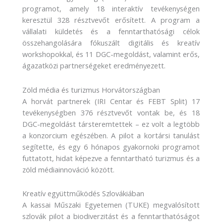
programot, amely 18 interaktív tevékenységen
keresztül 328 résztvevőt erősített. A program a
vállalati küldetés és a fenntarthatósági célok
összehangolására fókuszált digitális és kreatív
workshopokkal, és 11 DGC-megoldást, valamint erős,
ágazatközi partnerségeket eredményezett.
Zöld média és turizmus Horvátországban
A horvát partnerek (IRI Centar és FEBT Split) 17
tevékenységben 376 résztvevőt vontak be, és 18
DGC-megoldást társteremtettek – ez volt a legtöbb
a konzorcium egészében. A pilot a kortársi tanulást
segítette, és egy 6 hónapos gyakornoki programot
futtatott, hidat képezve a fenntartható turizmus és a
zöld médiainnováció között.
Kreatív együttműködés Szlovákiában
A kassai Műszaki Egyetemen (TUKE) megvalósított
szlovák pilot a biodiverzitást és a fenntarthatóságot