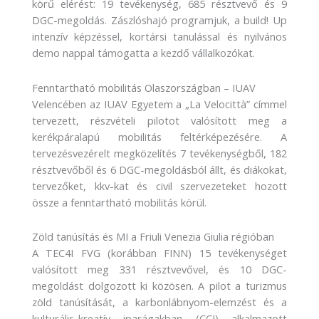
körű elérést: 19 tevékenység, 685 résztvevő és 9
DGC-megoldás. Zászlóshajó programjuk, a build! Up
intenzív képzéssel, kortársi tanulással és nyilvános
demo nappal támogatta a kezdő vállalkozókat.
Fenntartható mobilitás Olaszországban – IUAV
Velencében az IUAV Egyetem a „La Velocittà” címmel
tervezett, részvételi pilotot valósított meg a
kerékpáralapú mobilitás feltérképezésére. A
tervezésvezérelt megközelítés 7 tevékenységből, 182
résztvevőből és 6 DGC-megoldásból állt, és diákokat,
tervezőket, kkv-kat és civil szervezeteket hozott
össze a fenntartható mobilitás körül.
Zöld tanúsítás és MI a Friuli Venezia Giulia régióban
A TEC4I FVG (korábban FINN) 15 tevékenységet
valósított meg 331 résztvevővel, és 10 DGC-
megoldást dolgozott ki közösen. A pilot a turizmus
zöld tanúsítását, a karbonlábnyom-elemzést és a
kulturális-kreatív iparágakban (CCI) alkalmazott