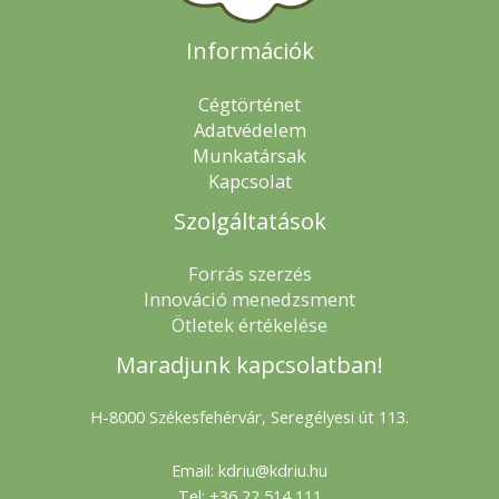
Információk
Cégtörténet
Adatvédelem
Munkatársak
Kapcsolat
Szolgáltatások
Forrás szerzés
Innováció menedzsment
Ötletek értékelése
Maradjunk kapcsolatban!
H-8000 Székesfehérvár, Seregélyesi út 113.
Email: kdriu@kdriu.hu
Tel: +36 22 514 111