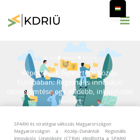
Skip
to
content
kdriu
2025-05-27
AKTUÁLIS
Képességek fejlesztése Közép-
Európában: Regionális innováció
társteremtése egy zöldebb, inkluzívabb
jövőért
SPARK! és stratégiai változás Magyarországon
Magyarországon a Közép-Dunántúli Regionális
Innovációs Ügynökség (CTRIA) elindította a SPARK!