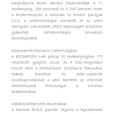
hangsúlyozta közös alkotási folyamatokkal. A 11
tevékenység, 286 résztvevő és 9 DGC-kimenet révén
a kezdeményezés a kulturális és kreatív iparágak
(CCI), a zöldtechnológiai szereplők és az üzleti
támogató szervezetek (BSO) képességeit erősítette
gyakorlati, természetalapú innovációs
workshopokkal.
Adatvezérelt innováció Csehországban
A BIZGARDEN cseh pilotja 10 tevékenységben 175
résztvevőt gyűjtött össze, és 9 DGC-megoldást
hozott létre a fenntartható turizmusra fókuszálva.
Diákok, kreatívok és adat-szakértők
összekapcsolásával a pilot kiemelte az informált
döntéshozatal fontosságát a turizmus
átalakításában.
Vállalkozásfejlesztés Ausztriában
A karintiai BUILD partner végezte a legszélesebb