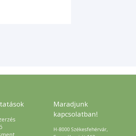
ltatások
Maradjunk
kapcsolatban!
zerzés
ó
H-8000 Székesfehérvár,
sment