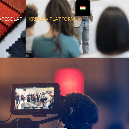
APCSOLAT
KREATÍV PLATFORM