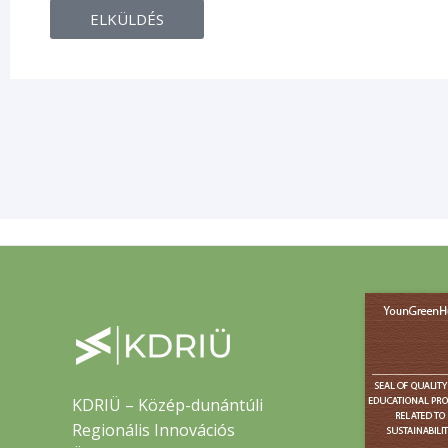
ELKÜLDÉS
KDRIÜ – Közép-dunántúli
Regionális Innovációs