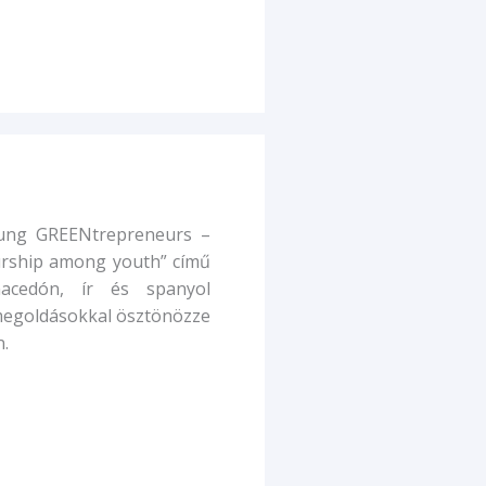
oung GREENtrepreneurs –
urship among youth” című
macedón, ír és spanyol
 megoldásokkal ösztönözze
n.