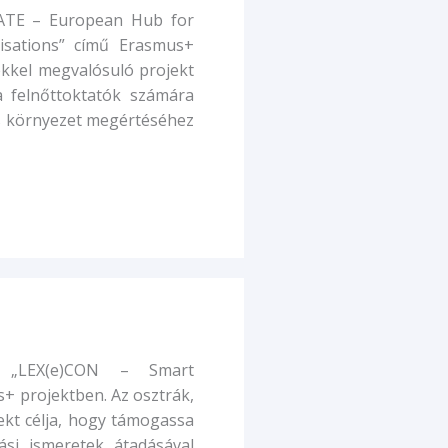
CATE – European Hub for
nisations” című Erasmus+
rekkel megvalósuló projekt
 a felnőttoktatók számára
is környezet megértéséhez
 „LEX(e)CON – Smart
+ projektben. Az osztrák,
ekt célja, hogy támogassa
zási ismeretek átadásával