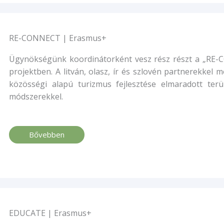
RE-CONNECT | Erasmus+
Ügynökségünk koordinátorként vesz rész részt a „RE
projektben. A litván, olasz, ír és szlovén partnerekkel m
közösségi alapú turizmus fejlesztése elmaradott terül
módszerekkel.
Bővebben
EDUCATE | Erasmus+