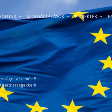
RÓLUNK
SZOLGÁLTATÁSOK
PROJEKTEK
K
rszágot az elmúlt 5
i partnerségekben!