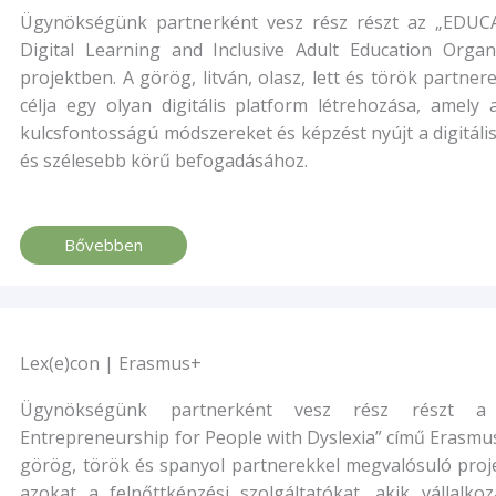
Ügynökségünk partnerként vesz rész részt az „EDU
Digital Learning and Inclusive Adult Education Orga
projektben. A görög, litván, olasz, lett és török partne
célja egy olyan digitális platform létrehozása, amely
kulcsfontosságú módszereket és képzést nyújt a digitál
és szélesebb körű befogadásához.
Bővebben
Lex(e)con | Erasmus+
Ügynökségünk partnerként vesz rész részt a
Entrepreneurship for People with Dyslexia” című Erasmus
görög, török és spanyol partnerekkel megvalósuló proj
azokat a felnőttképzési szolgáltatókat, akik vállalko