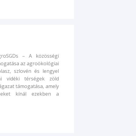
groSGDs – A közösségi
mogatása az agroökológiai
lasz, szlovén és lengyel
i vidéki térségek zöld
ágazat támogatása, amely
ségeket kínál ezekben a