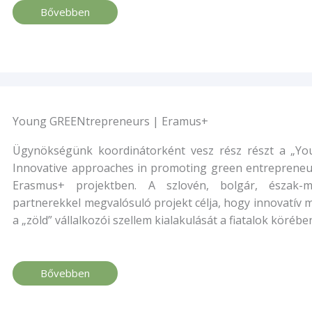
Bővebben
Young GREENtrepreneurs | Eramus+​
Ügynökségünk koordinátorként vesz rész részt a „Y
Innovative approaches in promoting green entreprene
Erasmus+ projektben. A szlovén, bolgár, észak-
partnerekkel megvalósuló projekt célja, hogy innovatív
a „zöld” vállalkozói szellem kialakulását a fiatalok körébe
Bővebben