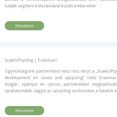
tudják segíteni a diszlexiával küzdő embereket.
Bővebben
ScaleUPcycling | Erasmus+​
Ügynökségünk partnerként vesz rész részt a „ScaleUPcy
development on reuse and upcycling” című Erasmus+
bolgár, spanyol és ciprusi partnerekkel megvalósuló
újrahasználat, vagyis az upcycling ösztönzése a fiatalok 
Bővebben