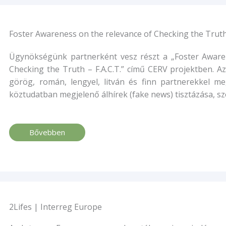
Foster Awareness on the relevance of Checking the Truth 
Ügynökségünk partnerként vesz részt a „Foster Aware
Checking the Truth – F.A.C.T.” című CERV projektben. Az
görög, román, lengyel, litván és finn partnerekkel me
köztudatban megjelenő álhírek (fake news) tisztázása, sz
Bővebben
2Lifes | Interreg Europe