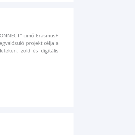
-CONNECT” című Erasmus+
egvalósuló projekt célja a
eteken, zöld és digitális