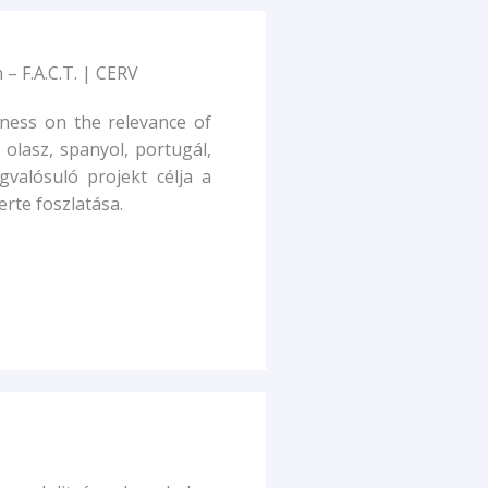
– F.A.C.T. | CERV
ness on the relevance of
 olasz, spanyol, portugál,
gvalósuló projekt célja a
erte foszlatása.