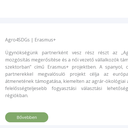
Agro4SDGs | Erasmus+
Ügynökségünk partnerként vesz rész részt az „A
mozgósítás megerősítése és a női vezető vállalkozók tá
szektorban” című Erasmus+ projektben. A spanyol, o
partnerekkel megvalósuló projekt célja az európa
átmenetének támogatása, kiemelten az agrár-ökológiai 
felelősségteljesebb fogyasztási választási lehető
régiókban.
Bővebben