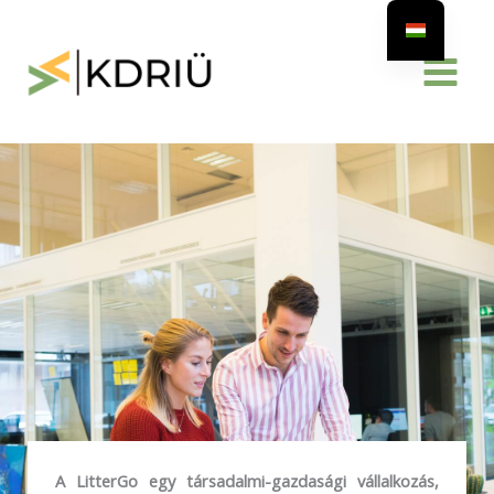
Skip
to
content
A LitterGo egy társadalmi-gazdasági vállalkozás,