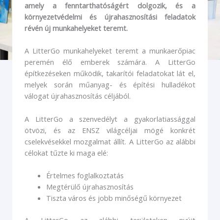
LitterGo - Emberek, környezet és cél (Dánia)
amely a fenntarthatóságért dolgozik, és a
környezetvédelmi és újrahasznosítási feladatok
révén új munkahelyeket teremt.
A LitterGo munkahelyeket teremt a munkaerőpiac
peremén élő emberek számára. A LitterGo
építkezéseken működik, takarítói feladatokat lát el,
melyek során műanyag- és építési hulladékot
válogat újrahasznosítás céljából.
A LitterGo a szenvedélyt a gyakorlatiassággal
ötvözi, és az ENSZ világcéljai mögé konkrét
cselekvésekkel mozgalmat állít. A LitterGo az alábbi
célokat tűzte ki maga elé:
Értelmes foglalkoztatás
Megtérülő újrahasznosítás
Tiszta város és jobb minőségű környezet
A LitterGo az alábbi területeken nyújt