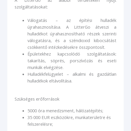
szolgáltatásokat:
Válogatás – az építési hulladék
újrahasznosítása. A LitterGo átveszi a
hulladékot újrahasznosítható részek szerinti
válogatásra, és a széndioxid kibocsátást
csökkentő intézkedésekre összpontosít.
Épületekhez kapcsolódó szolgáltatások:
takarítás, söprés, porszívózás és eseti
munkák elvégzése.
Hulladékfelügyelet – alkalmi és gazdátlan
hulladékok eltávolítása.
Szükséges erőforrások
5000 óra menedzsment, hálózatépítés;
35 000 EUR eszközökre, munkaterületre és
felszerelésre;