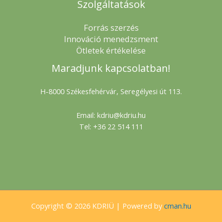
Szolgáltatások
Forrás szerzés
Innováció menedzsment
Ötletek értékelése
Maradjunk kapcsolatban!
H-8000 Székesfehérvár, Seregélyesi út 113.
Email: kdriu@kdriu.hu
Tel: +36 22 514 111
Copyright © 2026 KDRIÜ | Powered by
cman.hu