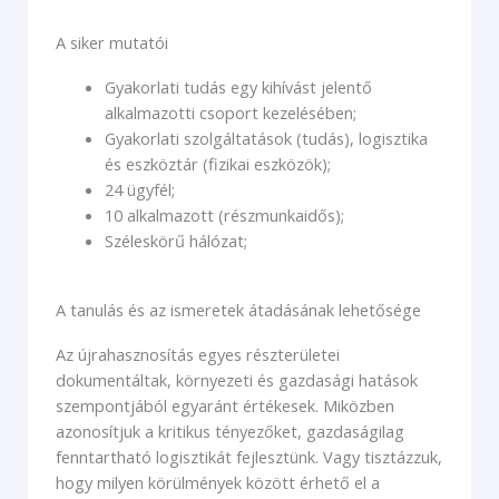
A siker mutatói
Gyakorlati tudás egy kihívást jelentő
alkalmazotti csoport kezelésében;
Gyakorlati szolgáltatások (tudás), logisztika
és eszköztár (fizikai eszközök);
24 ügyfél;
10 alkalmazott (részmunkaidős);
Széleskörű hálózat;
A tanulás és az ismeretek átadásának lehetősége
Az újrahasznosítás egyes részterületei
dokumentáltak, környezeti és gazdasági hatások
szempontjából egyaránt értékesek. Miközben
azonosítjuk a kritikus tényezőket, gazdaságilag
fenntartható logisztikát fejlesztünk. Vagy tisztázzuk,
hogy milyen körülmények között érhető el a