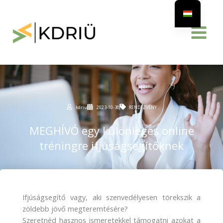
Skip
to
content
kdriu
2023-10-30
RENDEZVÉNY
MEGHÍVÓ egy különleges online
tréningre ifjúságsegítőknek
Ifjúságsegítő vagy, aki szenvedélyesen törekszik a
zöldebb jövő megteremtésére?
Szeretnéd hasznos ismeretekkel támogatni azokat a