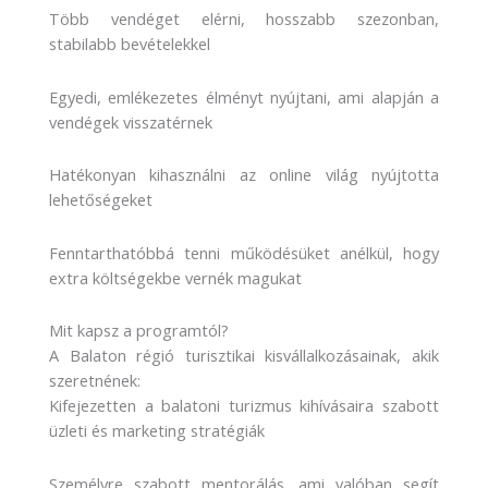
Több vendéget elérni, hosszabb szezonban,
stabilabb bevételekkel
Egyedi, emlékezetes élményt nyújtani, ami alapján a
vendégek visszatérnek
Hatékonyan kihasználni az online világ nyújtotta
lehetőségeket
Fenntarthatóbbá tenni működésüket anélkül, hogy
extra költségekbe vernék magukat
Mit kapsz a programtól?
A Balaton régió turisztikai kisvállalkozásainak, akik
szeretnének:
Kifejezetten a balatoni turizmus kihívásaira szabott
üzleti és marketing stratégiák
Személyre szabott mentorálás, ami valóban segít