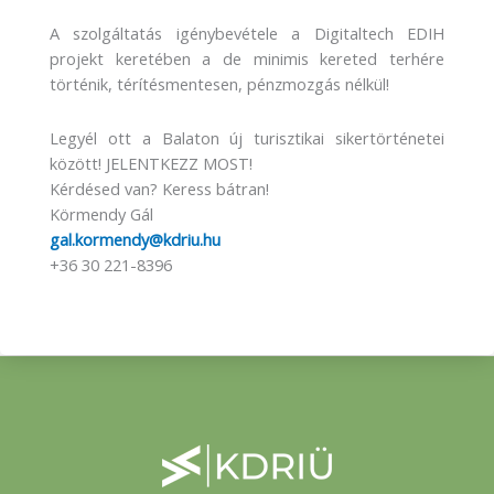
A szolgáltatás igénybevétele a Digitaltech EDIH
projekt keretében a de minimis kereted terhére
történik, térítésmentesen, pénzmozgás nélkül!
Legyél ott a Balaton új turisztikai sikertörténetei
között! JELENTKEZZ MOST!
Kérdésed van? Keress bátran!
Körmendy Gál
gal.kormendy@kdriu.hu
+36 30 221-8396