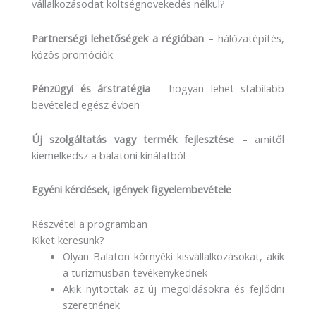
vállalkozásodat költségnövekedés nélkül?
Partnerségi lehetőségek a régióban
– hálózatépítés,
közös promóciók
Pénzügyi és árstratégia
– hogyan lehet stabilabb
bevételed egész évben
Új szolgáltatás vagy termék fejlesztése
– amitől
kiemelkedsz a balatoni kínálatból
Egyéni kérdések, igények figyelembevétele
Részvétel a programban
Kiket keresünk?
Olyan Balaton környéki kisvállalkozásokat, akik
a turizmusban tevékenykednek
Akik nyitottak az új megoldásokra és fejlődni
szeretnének