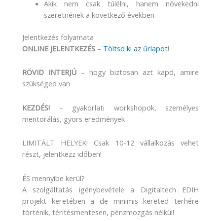
Akik nem csak túlélni, hanem növekedni
szeretnének a következő években
Jelentkezés folyamata
ONLINE JELENTKEZÉS
–
Töltsd ki az űrlapot
!
RÖVID INTERJÚ
– hogy biztosan azt kapd, amire
szükséged van
KEZDÉS!
– gyakorlati workshopok, személyes
mentorálás, gyors eredmények
LIMITÁLT HELYEK! Csak 10-12 vállalkozás vehet
részt, jelentkezz időben!
ÉS mennyibe kerül?
A szolgáltatás igénybevétele a Digitaltech EDIH
projekt keretében a de minimis kereted terhére
történik, térítésmentesen, pénzmozgás nélkül!