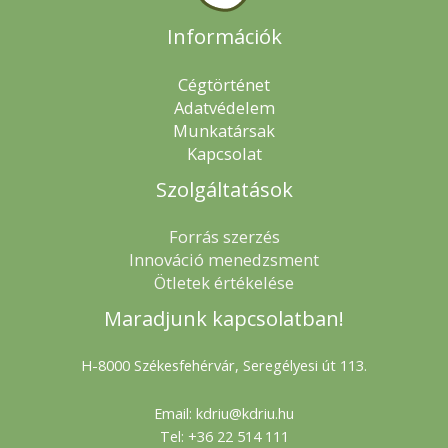
Információk
Cégtörténet
Adatvédelem
Munkatársak
Kapcsolat
Szolgáltatások
Forrás szerzés
Innováció menedzsment
Ötletek értékelése
Maradjunk kapcsolatban!
H-8000 Székesfehérvár, Seregélyesi út 113.
Email: kdriu@kdriu.hu
Tel: +36 22 514 111