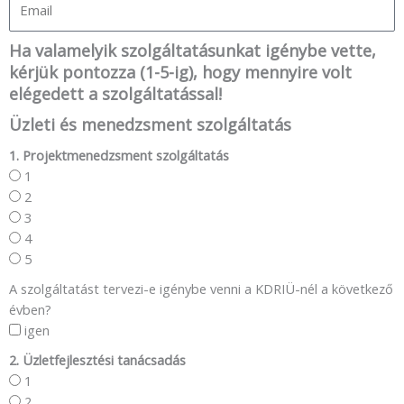
Ha valamelyik szolgáltatásunkat igénybe vette,
kérjük pontozza (1-5-ig), hogy mennyire volt
elégedett a szolgáltatással!
Üzleti és menedzsment szolgáltatás
1. Projektmenedzsment szolgáltatás
1
2
3
4
5
A szolgáltatást tervezi-e igénybe venni a KDRIÜ-nél a következő
évben?
igen
2. Üzletfejlesztési tanácsadás
1
2