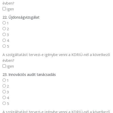
évben?
igen
22. Újdonságvizsgálat
1
2
3
4
5
A szolgáltatást tervezi-e igénybe venni a KDRIÜ-nél a következő
évben?
igen
23. Innovációs audit tanácsadás
1
2
3
4
5
A szolgáltatást tervezi-e igénybe venni a KDRIÜ-nél a következő