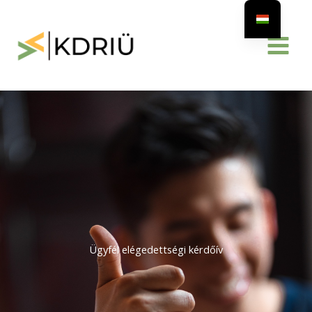
Skip
to
content
Ügyfél elégedettségi kérdőív