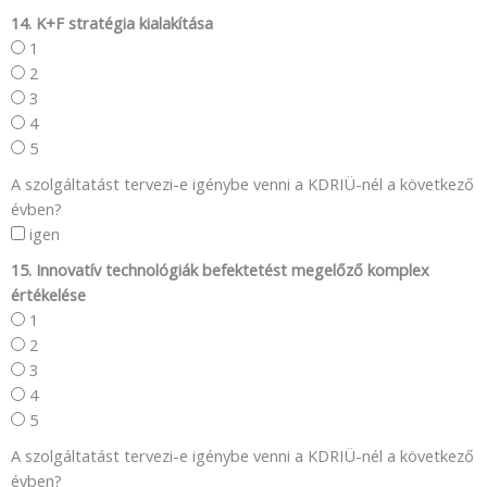
14. K+F stratégia kialakítása
1
2
3
4
5
A szolgáltatást tervezi-e igénybe venni a KDRIÜ-nél a következő
évben?
igen
15. Innovatív technológiák befektetést megelőző komplex
értékelése
1
2
3
4
5
A szolgáltatást tervezi-e igénybe venni a KDRIÜ-nél a következő
évben?