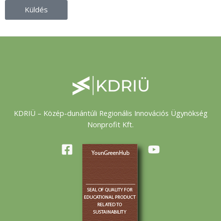
Küldés
KDRIÜ – Közép-dunántúli Regionális Innovációs Ügynökség
Nonprofit Kft.