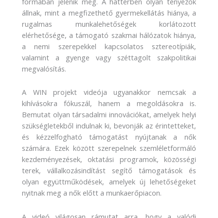
formában jelenik meg. A háttérben olyan tényezők
állnak, mint a megfizethető gyermekellátás hiánya, a
rugalmas munkalehetőségek korlátozott
elérhetősége, a támogató szakmai hálózatok hiánya,
a nemi szerepekkel kapcsolatos sztereotípiák,
valamint a gyenge vagy széttagolt szakpolitikai
megvalósítás.
A WIN projekt videója ugyanakkor nemcsak a
kihívásokra fókuszál, hanem a megoldásokra is.
Bemutat olyan társadalmi innovációkat, amelyek helyi
szükségletekből indulnak ki, bevonják az érintetteket,
és kézzelfogható támogatást nyújtanak a nők
számára. Ezek között szerepelnek szemléletformáló
kezdeményezések, oktatási programok, közösségi
terek, vállalkozásindítást segítő támogatások és
olyan együttműködések, amelyek új lehetőségeket
nyitnak meg a nők előtt a munkaerőpiacon.
A videó világosan rámutat arra, hogy a valódi