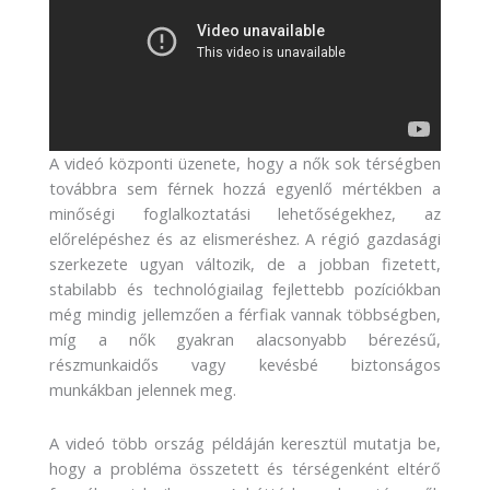
A videó központi üzenete, hogy a nők sok térségben
továbbra sem férnek hozzá egyenlő mértékben a
minőségi foglalkoztatási lehetőségekhez, az
előrelépéshez és az elismeréshez. A régió gazdasági
szerkezete ugyan változik, de a jobban fizetett,
stabilabb és technológiailag fejlettebb pozíciókban
még mindig jellemzően a férfiak vannak többségben,
míg a nők gyakran alacsonyabb bérezésű,
részmunkaidős vagy kevésbé biztonságos
munkákban jelennek meg.
A videó több ország példáján keresztül mutatja be,
hogy a probléma összetett és térségenként eltérő