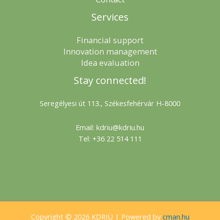
Services
Financial support
Innovation management
Idea evaluation
Stay connected!
Seregélyesi út 113., Székesfehérvár H-8000
Email: kdriu@kdriu.hu
Tel: +36 22 514 111
Copyright © 2026 KDRIÜ | Powered by
cman.hu