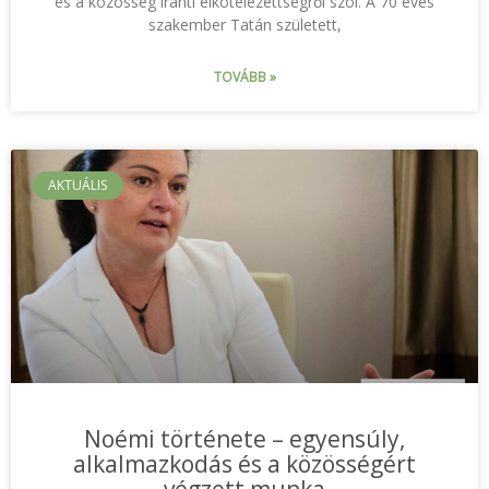
és a közösség iránti elkötelezettségről szól. A 70 éves
szakember Tatán született,
TOVÁBB »
AKTUÁLIS
Noémi története – egyensúly,
alkalmazkodás és a közösségért