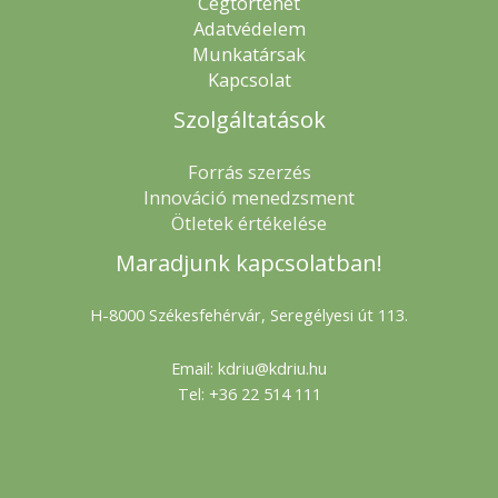
Cégtörténet
Adatvédelem
Munkatársak
Kapcsolat
Szolgáltatások
Forrás szerzés
Innováció menedzsment
Ötletek értékelése
Maradjunk kapcsolatban!
H-8000 Székesfehérvár, Seregélyesi út 113.
Email: kdriu@kdriu.hu
Tel: +36 22 514 111