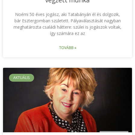
végzett munka
Noémi 50 éves jogász, aki Tatabányán él és dolgozik,
bár Esztergomban született. Pályaválasztását nagyban
meghatározta családi háttere: szülei is jogászok voltak,
így számára ez az
TOVÁBB »
AKTUÁLIS