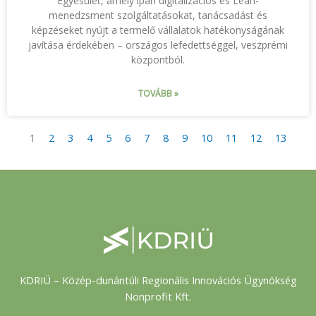
Egyesület, amely ipari digitalizációs és Lean-
menedzsment szolgáltatásokat, tanácsadást és
képzéseket nyújt a termelő vállalatok hatékonyságának
javítása érdekében – országos lefedettséggel, veszprémi
központból.
TOVÁBB »
1
2
3
4
5
6
7
8
9
10
11
12
13
KDRIÜ – Közép-dunántúli Regionális Innovációs Ügynökség
Nonprofit Kft.