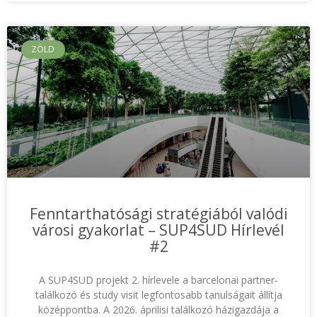
ZÖLD
Fenntarthatósági stratégiából valódi
városi gyakorlat – SUP4SUD Hírlevél
#2
A SUP4SUD projekt 2. hírlevele a barcelonai partner-
találkozó és study visit legfontosabb tanulságait állítja
középpontba. A 2026. áprilisi találkozó házigazdája a