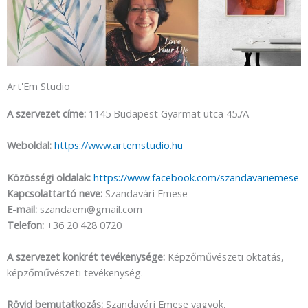
Art'Em Studio
A szervezet címe:
1145 Budapest Gyarmat utca 45./A
Weboldal:
https://www.artemstudio.hu
Közösségi oldalak:
https://www.facebook.com/szandavariemese
Kapcsolattartó neve:
Szandavári Emese
E-mail:
szandaem@gmail.com
Telefon:
+36 20 428 0720
A szervezet konkrét tevékenysége:
Képzőművészeti oktatás,
képzőművészeti tevékenység.
Rövid bemutatkozás:
Szandavári Emese vagyok,