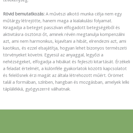
Rövid bemutatkozás:
A művészi alkotó munka célja nem egy
műtárgy létrejötte, hanem maga a kialakulási folyamat.
Kiragadja a beteget passzívan elfogadott betegségéből és
aktivitásra ösztönzi őt, aminek révén megtanulja kompenzálni
azt, ami nem harmonikus, kijavítani a hibát, elrendezni azt, ami
kaotikus, és ezzel elsajátítja, hogyan lehet bizonyos természeti
törvényeket követni. Egyesül az anyaggal, legyőzi a
nehézségeket, elfogadja a hibákat és fejleszti kitartását. Érzékeli
a feladat értelmét, a különféle gyakorlatok közötti kapcsolatot
és felelősnek érzi magát az általa létrehozott műért. Örömet
talál a formában, színben, hangban és mozgásban, amelyek lelki
táplálékká, gyógyszerré válhatnak.