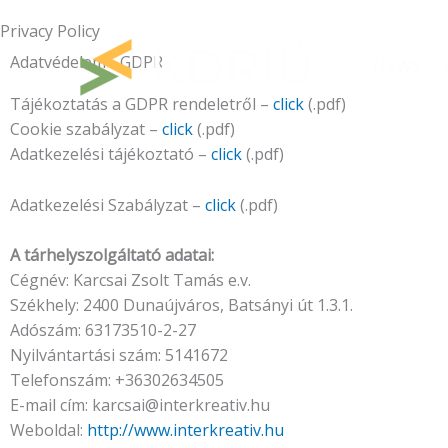
Skip
Privacy Policy
to
content
Adatvédelem - GDPR
NEWS
Tájékoztatás a GDPR rendeletről –
click
(.pdf)
Cookie szabályzat –
click
(.pdf)
Adatkezelési tájékoztató –
click
(.pdf)
Adatkezelési Szabályzat –
click
(.pdf)
A tárhelyszolgáltató adatai:
Cégnév: Karcsai Zsolt Tamás e.v.
Székhely: 2400 Dunaújváros, Batsányi út 1.3.1.
Adószám: 63173510-2-27
Nyilvántartási szám: 5141672
Telefonszám: +36302634505
E-mail cím: karcsai@interkreativ.hu
Weboldal:
http://www.interkreativ.hu