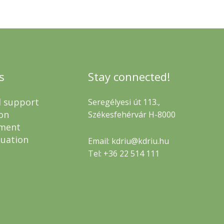
s
Stay connected!
l support
Seregélyesi út 113.,
on
Székesfehérvár H-8000
ment
luation
Email: kdriu@kdriu.hu
Tel: +36 22 514 111