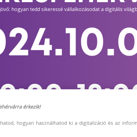
 jövő: hogyan tedd sikeressé vállalkozásodat a digitális világ
hérvárra érkezik!
tod, hogyan használhatod ki a digitalizáció és az inform