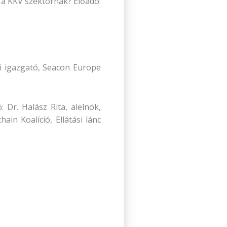
i a KKV szektornak? Előadó:
si igazgató, Seacon Europe
: Dr. Halász Rita, alelnök,
in Koalíció, Ellátási lánc