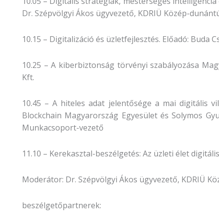
10.05 – Digitális stratégiák, mesterséges intelligenci
Dr. Szépvölgyi Ákos ügyvezető, KDRIÜ Közép-dunántú
10.15 – Digitalizáció és üzletfejlesztés. Előadó: Buda
10.25 – A kiberbiztonság törvényi szabályozása Magy
Kft.
10.45 – A hiteles adat jelentősége a mai digitális v
Blockchain Magyarország Egyesület és Solymos Gyula,
Munkacsoport-vezető
11.10 – Kerekasztal-beszélgetés: Az üzleti élet digitális
Moderátor: Dr. Szépvölgyi Ákos ügyvezető, KDRIÜ Kö
beszélgetőpartnerek: