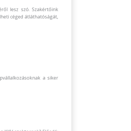
éről lesz szó. Szakértőink
heti céged átláthatóságát,
épvállalkozásoknak a siker