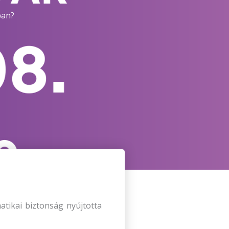
ban?
atikai biztonság nyújtotta