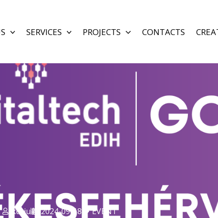
US
SERVICES
PROJECTS
CONTACTS
CREA
kdriu
2024-09-18
EVENT