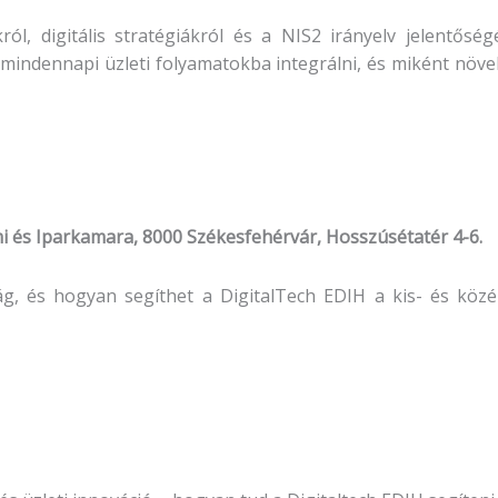
ól, digitális stratégiákról és a NIS2 irányelv jelentőség
mindennapi üzleti folyamatokba integrálni, és miként növel
i és Iparkamara, 8000 Székesfehérvár, Hosszúsétatér 4-6.
világ, és hogyan segíthet a DigitalTech EDIH a kis- és köz