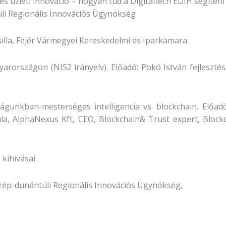
a és üzleti innováció – hogyan tud a Digitaltech EDIH segíten
li Regionális Innovációs Ügynökség
 Csilla, Fejér Vármegyei Kereskedelmi és Iparkamara
arországon (NIS2 irányelv). Előadó: Pokó István fejleszté
ilágunkban-mesterséges intelligencia vs. blockchain. Előadó
 AlphaNexus Kft, CEO, Blockchain& Trust expert, Blockcha
 kihívásai.
zép-dunántúli Regionális Innovációs Ügynökség,