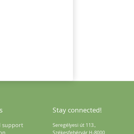
s
Stay connected!
l support
Seregélyesi út 113.,
on
Székesfehérvár H-8000