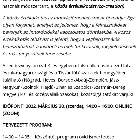
használt módszertant, a
közös értékalkotást (co-creation)
.
A közös értékalkotás az innovációmenedzsment új módja. Egy
olyan folyamat, amelyet az jellemez, hogy a felhasználókat
bevonják az innovációkkal kapcsolatos döntésekbe. A közös
értékalkotás tehát azt is jelenti, hogy a végfelhasználók
beleszólhatnak a jövőbeli termék funkcióinak, megjelenésének
és más tényezőinek tervezésébe.
A rendezvénysorozat 4. és egyben utolsó állomására ezúttal a
észak-magyarországi és a Tiszántúl észak-keleti megyéiben
található (Nógrád, Heves, Borsod-Abaúj-Zemplén, Jász-
Nagykun-Szolnok, Hajdú-Bihar és Szabolcs-Szatmár-Bereg
megyei) kis- és középvállalkozásokat, közszolgáltatókat várjuk!
IDŐPONT: 2022. MÁRCIUS 30. (szerda), 14:00 – 16:00, ONLINE
(ZOOM)
TERVEZETT PROGRAM:
14:00 – 14:05 | Köszöntő, program rövid ismertetése