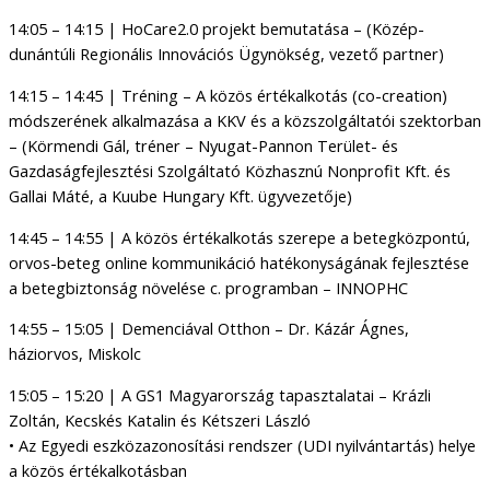
14:05 – 14:15 | HoCare2.0 projekt bemutatása – (Közép-
dunántúli Regionális Innovációs Ügynökség, vezető partner)
14:15 – 14:45 | Tréning – A közös értékalkotás (co-creation)
módszerének alkalmazása a KKV és a közszolgáltatói szektorban
– (Körmendi Gál, tréner – Nyugat-Pannon Terület- és
Gazdaságfejlesztési Szolgáltató Közhasznú Nonprofit Kft. és
Gallai Máté, a Kuube Hungary Kft. ügyvezetője)
14:45 – 14:55 | A közös értékalkotás szerepe a betegközpontú,
orvos-beteg online kommunikáció hatékonyságának fejlesztése
a betegbiztonság növelése c. programban – INNOPHC
14:55 – 15:05 | Demenciával Otthon – Dr. Kázár Ágnes,
háziorvos, Miskolc
15:05 – 15:20 | A GS1 Magyarország tapasztalatai – Krázli
Zoltán, Kecskés Katalin és Kétszeri László
• Az Egyedi eszközazonosítási rendszer (UDI nyilvántartás) helye
a közös értékalkotásban