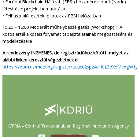
• Európai Blockchain Hálózati (EBSI) hozzáférési pont (Node)
létesítése: projekt bemutatása
• Felhasználói esetek, pilotok az EBSI hálózatban
15:20 – 16:00 Moderált műhelybeszélgetés (Workshop) | A
közös értékalkotási folyamat tapasztalatainak megosztására és
modellezésére
A rendezvény INGYENES, de regisztrációhoz kötött, melyet az
alábbi linken keresztül végezhetnek el:
https://zoom.us/meeting/register/tJcuce2spz4vHdL3dXoMex
CTRIA - Central Transdanubian Regional Innovation Agency