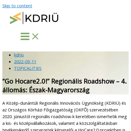
Skip to content
kdriu
2022-03-11
TOPICALITIES
“Go Hocare2.0!” Regionális Roadshow – 4.
állomás: Észak-Magyarország
A Közép-dunántúli Regionális Innovációs Ügynökség (KDRIÜ) és
az Országos Kórházi Főigazgatóság (OKFŐ) szervezésében
2020. júniustól regionális roadshow-k keretében ismerhetik meg
a kis- és középvállalkozások, valamint a közszolgáltatásban
tevékenykedő szervezetek képviselői a HoCare2.0 projektben is