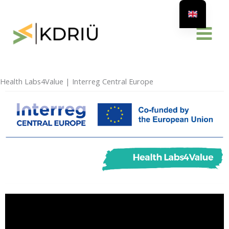
Skip
to
content
Health Labs4Value | Interreg Central Europe