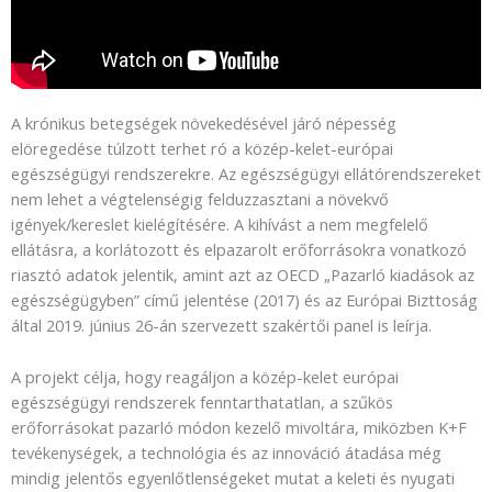
A krónikus betegségek növekedésével járó népesség
elöregedése túlzott terhet ró a közép-kelet-európai
egészségügyi rendszerekre. Az egészségügyi ellátórendszereket
nem lehet a végtelenségig felduzzasztani a növekvő
igények/kereslet kielégítésére. A kihívást a nem megfelelő
ellátásra, a korlátozott és elpazarolt erőforrásokra vonatkozó
riasztó adatok jelentik, amint azt az OECD „Pazarló kiadások az
egészségügyben” című jelentése (2017) és az Európai Bizttoság
által 2019. június 26-án szervezett szakértői panel is leírja.
A projekt célja, hogy reagáljon a közép-kelet európai
egészségügyi rendszerek fenntarthatatlan, a szűkös
erőforrásokat pazarló módon kezelő mivoltára, miközben K+F
tevékenységek, a technológia és az innováció átadása még
mindig jelentős egyenlőtlenségeket mutat a keleti és nyugati