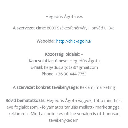
Hegedűs Ágota e.v.
A szervezet címe:
8000 Székesfehérvár, Honvéd u. 3/a.
Weboldal:
http://chic-ago.hu/
Közösségi oldalak: –
Kapcsolattartó neve
: Hegedűs Ágota
E-mail
: hegedus.agota8@gmail.com
Phone:
+36
30 444 7753
A szervezet konkrét tevékenysége:
Reklám, marketing
Rövid bemutatkozás:
Hegedűs Ágota vagyok, több mint húsz
éve foglalkozom, -folyamatos tanulás mellett- marketinggel,
reklámmal. Mind az online és offline vonalon is otthonosan
tevékenykedem.