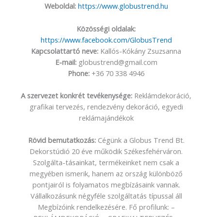
Weboldal:
https://www.globustrend.hu
Közösségi oldalak:
https://www.facebook.com/GlobusTrend
Kapcsolattartó neve:
Kallós-Kókány Zsuzsanna
E-mail:
globustrend@gmail.com
Phone:
+36 70 338 4946
A szervezet konkrét tevékenysége:
Reklámdekoráció,
grafikai tervezés, rendezvény dekoráció, egyedi
reklámajándékok
Rövid bemutatkozás:
Cégünk a Globus Trend Bt.
Dekorstúdió 20 éve működik Székesfehérváron.
Szolgálta-tásainkat, termékeinket nem csak a
megyében ismerik, hanem az ország különböző
pontjairól is folyamatos megbízásaink vannak.
Vállalkozásunk négyféle szolgáltatás típussal áll
Megbízóink rendelkezésére. Fő profilunk: –