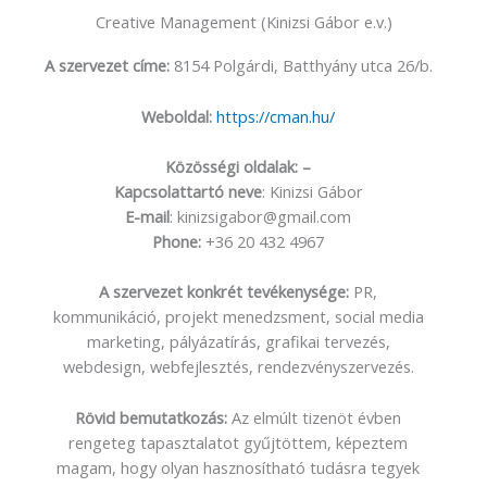
Creative Management (Kinizsi Gábor e.v.)
A szervezet címe:
8154 Polgárdi, Batthyány utca 26/b.
Weboldal:
https://cman.hu/
Közösségi oldalak: –
Kapcsolattartó neve
: Kinizsi Gábor
E-mail
: kinizsigabor@gmail.com
Phone:
+36 20 432 4967
A szervezet konkrét tevékenysége:
PR,
kommunikáció, projekt menedzsment, social media
marketing, pályázatírás, grafikai tervezés,
webdesign, webfejlesztés, rendezvényszervezés.
Rövid bemutatkozás:
Az elmúlt tizenöt évben
rengeteg tapasztalatot gyűjtöttem, képeztem
magam, hogy olyan hasznosítható tudásra tegyek