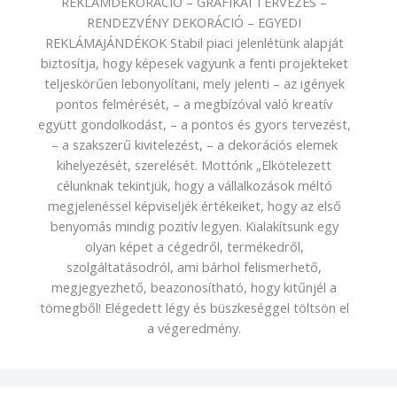
REKLÁMDEKORÁCIÓ – GRAFIKAI TERVEZÉS –
RENDEZVÉNY DEKORÁCIÓ – EGYEDI
REKLÁMAJÁNDÉKOK Stabil piaci jelenlétünk alapját
biztosítja, hogy képesek vagyunk a fenti projekteket
teljeskörűen lebonyolítani, mely jelenti – az igények
pontos felmérését, – a megbízóval való kreatív
együtt gondolkodást, – a pontos és gyors tervezést,
– a szakszerű kivitelezést, – a dekorációs elemek
kihelyezését, szerelését. Mottónk „Elkötelezett
célunknak tekintjük, hogy a vállalkozások méltó
megjelenéssel képviseljék értékeiket, hogy az első
benyomás mindig pozitív legyen. Kialakítsunk egy
olyan képet a cégedről, termékedről,
szolgáltatásodról, ami bárhol felismerhető,
megjegyezhető, beazonosítható, hogy kitűnjél a
tömegből! Elégedett légy és büszkeséggel töltsön el
a végeredmény.