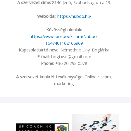
A szervezet címe:
8146 Jenő, Szabadság utca 13.
Weboldal:
https://nuboo.hu/
Közösségi oldalak:
https://www.facebook.com/Nuboo-
1647401162165969
Kapcsolattartó neve
: Némethné Unyi Boglárka
E-mail
: bogi.xse@gmail.com
Phone:
+36 20 293 0578
A szervezet konkrét tevékenysége:
Online reklám,
marketing