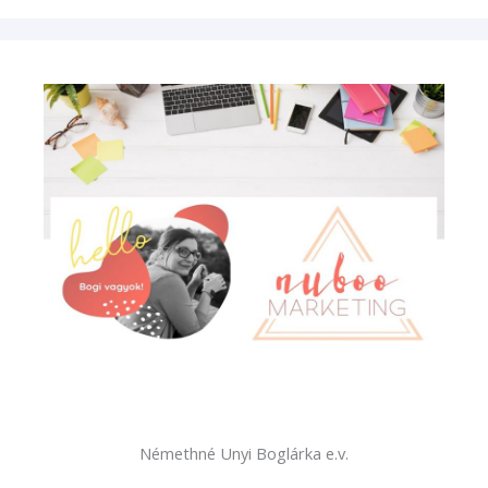
Némethné Unyi Boglárka e.v.