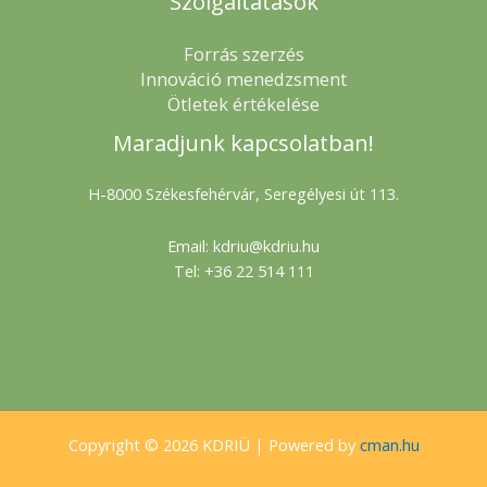
Szolgáltatások
Forrás szerzés
Innováció menedzsment
Ötletek értékelése
Maradjunk kapcsolatban!
H-8000 Székesfehérvár, Seregélyesi út 113.
Email: kdriu@kdriu.hu
Tel: +36 22 514 111
Copyright © 2026 KDRIÜ | Powered by
cman.hu