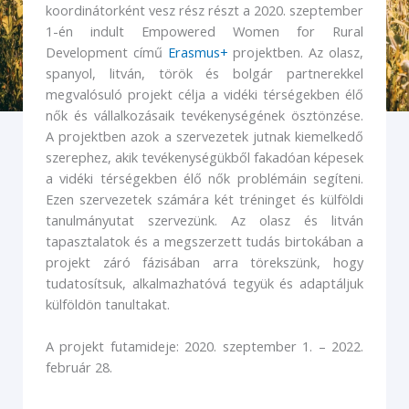
Empowered Women for Rural Development | Erasmus+
koordinátorként vesz rész részt a 2020. szeptember
1-én indult Empowered Women for Rural
Development című
Erasmus+
projektben. Az olasz,
spanyol, litván, török és bolgár partnerekkel
megvalósuló projekt célja a vidéki térségekben élő
nők és vállalkozásaik tevékenységének ösztönzése.
A projektben azok a szervezetek jutnak kiemelkedő
szerephez, akik tevékenységükből fakadóan képesek
a vidéki térségekben élő nők problémáin segíteni.
Ezen szervezetek számára két tréninget és külföldi
tanulmányutat szervezünk. Az olasz és litván
tapasztalatok és a megszerzett tudás birtokában a
projekt záró fázisában arra törekszünk, hogy
tudatosítsuk, alkalmazhatóvá tegyük és adaptáljuk
külföldön tanultakat.
A projekt futamideje: 2020. szeptember 1. – 2022.
február 28.