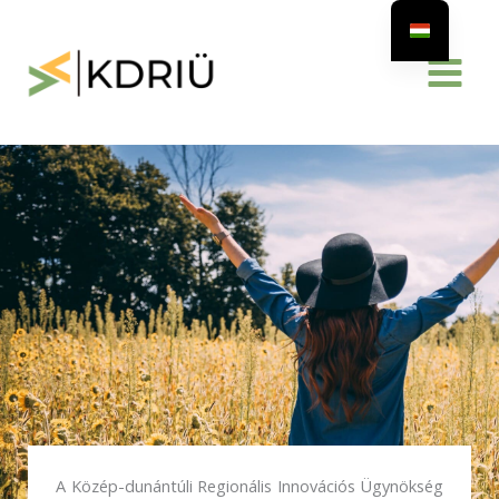
Skip
to
content
A Közép-dunántúli Regionális Innovációs Ügynökség