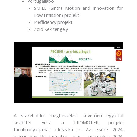
Portugáliából:
SMILE (Sintra Motion and Innovation for
Low Emission) projekt,
I4efficiency projekt,
Zöld Kék tengely.
A stakeholder megbeszélést követően egyúttal
kezdetét veszi a PROMOTER projekt
tanulmányútjainak időszaka is. Az elsőre 2024.
márciusban Portugáliában, míg a másodikra 2024.