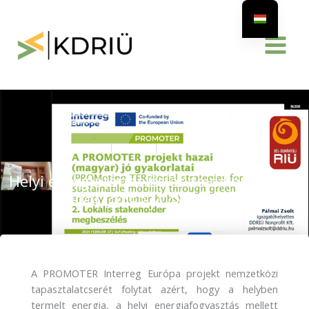
Skip
to
content
kdriu
2024-02-28
PARTNEREINK HÍREI
Helyi energiatermelés és zöld közlekedés
– PROMOTER Jó Gyakorlatok
A PROMOTER Interreg Európa projekt nemzetközi
tapasztalatcserét folytat azért, hogy a helyben
termelt energia, a helyi energiafogyasztás mellett