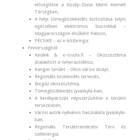
elősegítése a Közép-Duna Menti Kiemelt
Térségben,
A helyi tömegközlekedés biztosítása teljes
egészében elektromos buszokkal –
Magyarországon elsőként Pakson,
PÉCSIKE – az e-közbringa;
Finnországból:
Keulink & e-trucks.fi – Ökoszisztéma
átalakított e-teherautókhoz,
Kangas terület – Okos városi dizájn,
Regionális közlekedés tervezés,
Biogáz ökoszisztéma,
Tömegközlekedés Jyväskylä-ban,
A kerékpározás népszerűsítése a területi
tervezésben,
Városi autók nyilvános használata Jyväskylä-
ban,
Regionális Területrendezési Terv és
szélenergia;