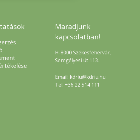
ltatások
Maradjunk
kapcsolatban!
zerzés
ó
H-8000 Székesfehérvár,
sment
Seregélyesi út 113.
értékelése
Email: kdriu@kdriu.hu
Tel: +36 22 514 111