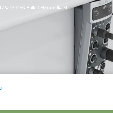
LASZTERTAG: Balluff-Elektronika Kft.
hu