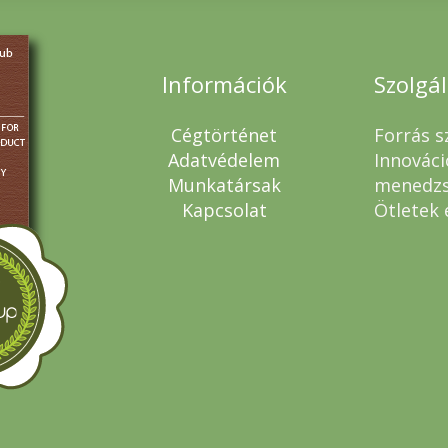
Információk
Szolgá
Cégtörténet
Forrás s
Adatvédelem
Innováci
Munkatársak
menedz
Kapcsolat
Ötletek 