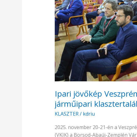
és
járműipari
klasztertalálkozó
Ipari jövőkép Veszpré
járműipari klasztertalá
KLASZTER
/
kdriu
2025. november 20-21-én a Veszpr
(VKIK) a Borsod-Abaúj-Zemplén Vár