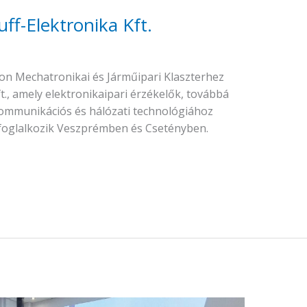
ff-Elektronika Kft.
on Mechatronikai és Járműipari Klaszterhez
ft., amely elektronikaipari érzékelők, továbbá
kommunikációs és hálózati technológiához
 foglalkozik Veszprémben és Csetényben.