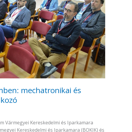
mben: mechatronikai és
lkozó
ém Vármegyei Kereskedelmi és Iparkamara
megyei Kereskedelmi és Iparkamara (BOKIK) és