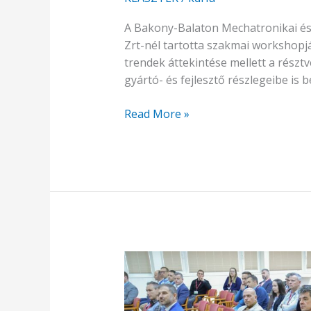
A Bakony-Balaton Mechatronikai és 
Zrt-nél tartotta szakmai workshopját
trendek áttekintése mellett a részt
gyártó- és fejlesztő részlegeibe is 
Read More »
Ipari
jövőkép
Veszprémben:
mechatronikai