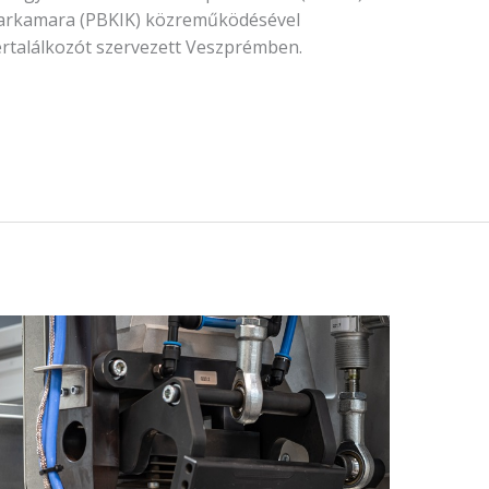
parkamara (PBKIK) közreműködésével
ertalálkozót szervezett Veszprémben.