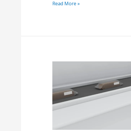
Read More »
ÚJ
KLASZTERTAG:
Balluff-
Elektronika
Kft.