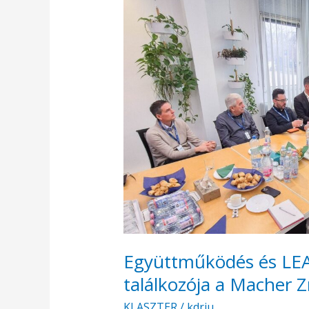
és
LEAN
szemlélet:
klasztertagok
találkozója
a
Macher
Zrt-
nél
Együttműködés és LEAN
találkozója a Macher Z
KLASZTER
/
kdriu