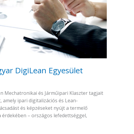
ar DigiLean Egyesület
n Mechatronikai és Járműipari Klaszter tagjait
 amely ipari digitalizációs és Lean-
csadást és képzéseket nyújt a termelő
a érdekében – országos lefedettséggel,