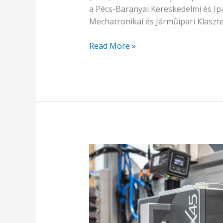
a Pécs-Baranyai Kereskedelmi és I
Mechatronikai és Járműipari Klaszt
Read More »
Új
klasztertag:
IndASys
Kft.