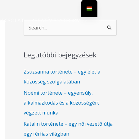
APCSOLAT
KREATÍV PLATFORM
S
e
a
Legutóbbi bejegyzések
r
c
Zsuzsanna története – egy élet a
h
közösség szolgálatában
f
Noémi története – egyensúly,
o
alkalmazkodás és a közösségért
r
végzett munka
:
Katalin története – egy női vezető útja
egy férfias világban