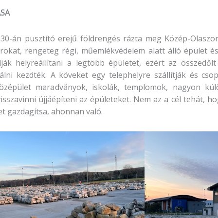
ÁSA
 30-án pusztító erejű földrengés rázta meg Közép-Olaszor
rokat, rengeteg régi, műemlékvédelem alatt álló épület é
k helyreállítani a legtöbb épületet, ezért az összedől
zálni kezdték. A köveket egy telephelyre szállítják és c
 középület maradványok, iskolák, templomok, nagyon kü
isszavinni újjáépíteni az épületeket. Nem az a cél tehát, h
et gazdagítsa, ahonnan való.