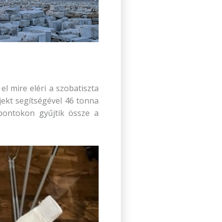
l mire eléri a szobatiszta
jekt segítségével 46 tonna
őpontokon gyűjtik össze a