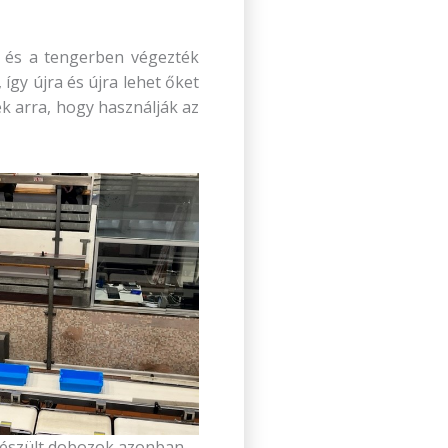
k és a tengerben végezték
így újra és újra lehet őket
ek arra, hogy használják az
l készült dobozok azonban