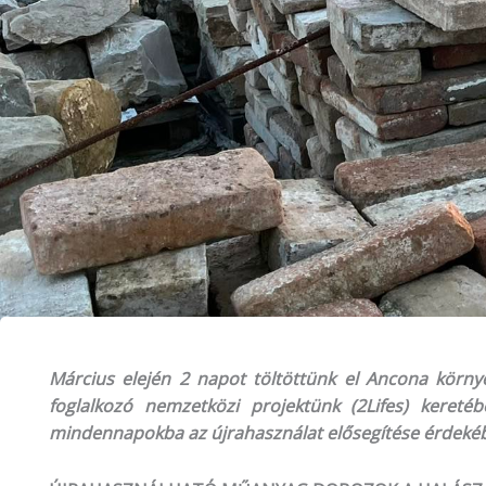
Március elején 2 napot töltöttünk el Ancona körny
foglalkozó nemzetközi projektünk (2Lifes) kereté
mindennapokba az újrahasználat elősegítése érdeké