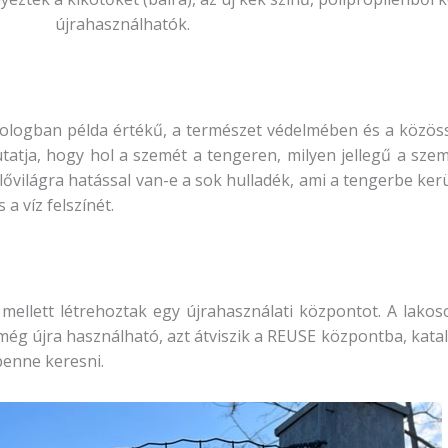
újrahasználhatók.
 dologban példa értékű, a természet védelmében és a közöss
kutatja, hogy hol a szemét a tengeren, milyen jellegű a sze
világra hatással van-e a sok hulladék, ami a tengerbe kerü
a víz felszínét.
mellett létrehoztak egy újrahasználati központot. A lakos
még újra használható, azt átviszik a REUSE központba, katal
 benne keresni.