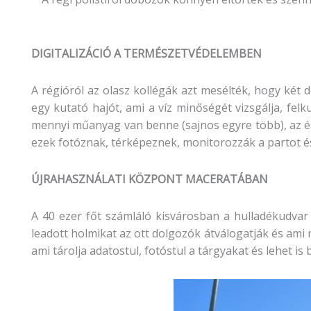
DIGITALIZÁCIÓ A TERMÉSZETVÉDELEMBEN
A régióról az olasz kollégák azt mesélték, hogy két
egy kutató hajót, ami a víz minőségét vizsgálja, fel
mennyi műanyag van benne (sajnos egyre több), az élő
ezek fotóznak, térképeznek, monitorozzák a partot és 
ÚJRAHASZNÁLATI KÖZPONT MACERATÁBAN
A 40 ezer főt számláló kisvárosban a hulladékudvar 
leadott holmikat az ott dolgozók átválogatják és ami 
ami tárolja adatostul, fotóstul a tárgyakat és lehet is