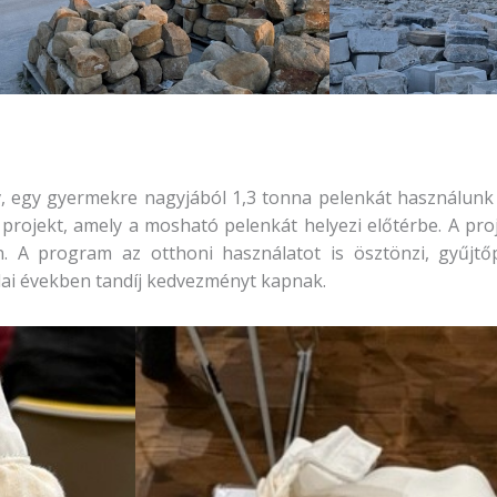
 egy gyermekre nagyjából 1,3 tonna pelenkát használunk e
y projekt, amely a mosható pelenkát helyezi előtérbe. A pro
n. A program az otthoni használatot is ösztönzi, gyűjt
lai években tandíj kedvezményt kapnak.