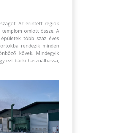
szágot. Az érintett régiók
s templom omlott össze. A
t épületek több száz éves
soportokba rendezik minden
lönböző kövek. Mindegyik
ogy ezt bárki használhassa,