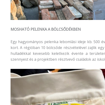
MOSHATÓ PELENKA A BÖLCSŐDÉKBEN
Egy hagyományos pelenka lebomlási ideje kb. 500 év,
kort. A régióban 10 bölcsőde részvételével zajlik eg
hulladékkal kevesebb keletkezik évente a területe
szennyest és a projektben résztvevő családok az isko