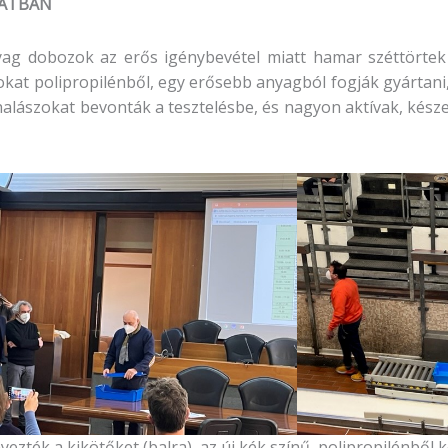
ZATBAN
nyag dobozok az erős igénybevétel miatt hamar széttörte
kat polipropilénből, egy erősebb anyagból fogják gyártani, 
a halászokat bevonták a tesztelésbe, és nagyon aktívak, kész
yezték a kikötőket (balra), az új kék színű, polipropilénbő