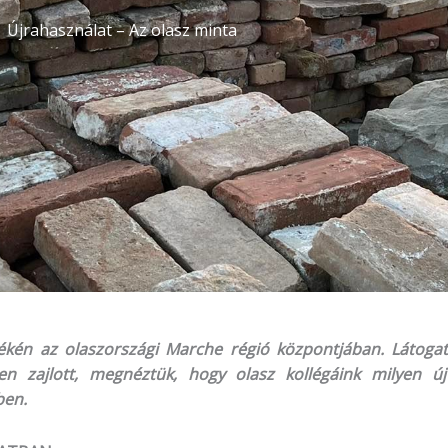
Újrahasználat – Az olasz minta
ékén az olaszországi Marche régió központjában. Látogat
ben zajlott, megnéztük, hogy olasz kollégáink milyen ú
ben.