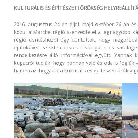
KULTURÁLIS ÉS ÉPÍTÉSZETI ÖRÖKSÉG HELYREÁLLÍT
2016. augusztus 24-én éjjel, majd október 26-án és
közül a Marche régió szenvedte el a legnagyobb ká
régió döntéshozói úgy döntöttek, hogy megpróbáljá
építőköveit szisztematikusan válogatni és katalogi
rendelkezésre álló információval együtt. Vannak
kupacról tudják, hogy honnan való és oda is fogják v
hanem az, hogy azt a kulturális és építészeti örökség