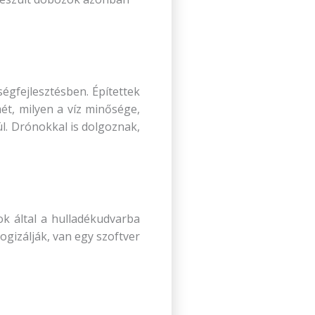
égfejlesztésben. Építettek
mét, milyen a víz minősége,
l. Drónokkal is dolgoznak,
ok által a hulladékudvarba
ogizálják, van egy szoftver