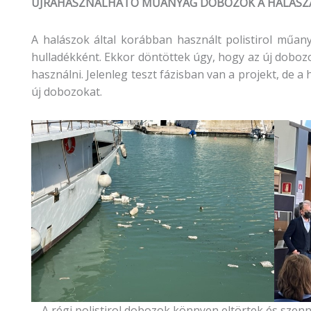
ÚJRAHASZNÁLHATÓ MŰANYAG DOBOZOK A HALÁS
A halászok által korábban használt polistirol műa
hulladékként. Ekkor döntöttek úgy, hogy az új dobozo
használni. Jelenleg teszt fázisban van a projekt, de 
új dobozokat.
A régi polistirol dobozok könnyen eltörtek és szenn