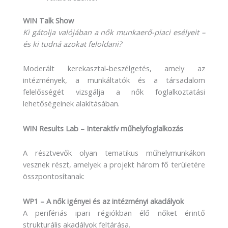
WIN Talk Show
Ki gátolja valójában a nők munkaerő-piaci esélyeit –
és ki tudná azokat feloldani?
Moderált kerekasztal-beszélgetés, amely az
intézmények, a munkáltatók és a társadalom
felelősségét vizsgálja a nők foglalkoztatási
lehetőségeinek alakításában.
WIN Results Lab – Interaktív műhelyfoglalkozás
A résztvevők olyan tematikus műhelymunkákon
vesznek részt, amelyek a projekt három fő területére
összpontosítanak:
WP1 – A nők igényei és az intézményi akadályok
A perifériás ipari régiókban élő nőket érintő
strukturális akadályok feltárása.