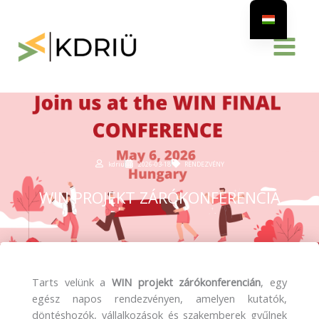
Skip
to
content
kdriu
2026-03-18
RENDEZVÉNY
WIN PROJEKT ZÁRÓKONFERENCIA
Tarts velünk a
WIN projekt zárókonferencián
, egy
egész napos rendezvényen, amelyen kutatók,
döntéshozók, vállalkozások és szakemberek gyűlnek