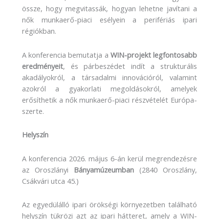
össze, hogy megvitassák, hogyan lehetne javítani a
nők munkaerő-piaci esélyein a perifériás ipari
régiókban.
A konferencia bemutatja a
WIN-projekt legfontosabb
eredményeit
, és párbeszédet indít a strukturális
akadályokról, a társadalmi innovációról, valamint
azokról a gyakorlati megoldásokról, amelyek
erősíthetik a nők munkaerő-piaci részvételét Európa-
szerte.
Helyszín
A konferencia 2026. május 6-án kerül megrendezésre
az Oroszlányi
Bányamúzeumban
(2840 Oroszlány,
Csákvári utca 45.)
Az egyedülálló ipari örökségi környezetben található
helyszín tükrözi azt az ipari hátteret, amely a WIN-