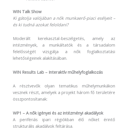
WIN Talk Show
Ki gátolja valójában a nők munkaerő-piaci esélyeit –
és ki tudná azokat feloldani?
Moderált kerekasztal-beszélgetés, amely az
intézmények, a munkáltatók és a társadalom
felelősségét vizsgálja a nők foglalkoztatási
lehetőségeinek alakításában.
WIN Results Lab – Interaktív műhelyfoglalkozás
A résztvevők olyan tematikus műhelymunkákon
vesznek részt, amelyek a projekt három fő területére
összpontosítanak:
WP1 – A nők igényei és az intézményi akadályok
A perifériás ipari régiókban élő nőket érintő
strukturális akadályok feltárása.