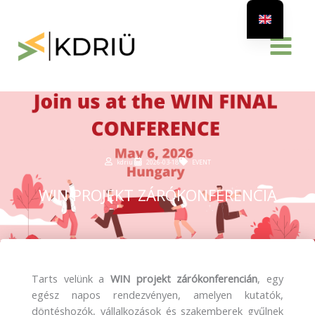
Skip
to
content
kdriu
2026-03-18
EVENT
WIN PROJEKT ZÁRÓKONFERENCIA
Tarts velünk a
WIN projekt zárókonferencián
, egy
egész napos rendezvényen, amelyen kutatók,
döntéshozók, vállalkozások és szakemberek gyűlnek