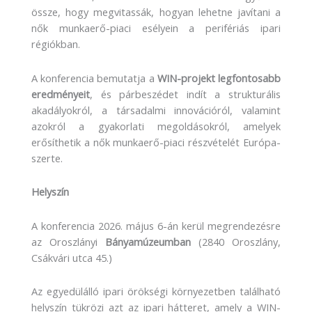
össze, hogy megvitassák, hogyan lehetne javítani a
nők munkaerő-piaci esélyein a perifériás ipari
régiókban.
A konferencia bemutatja a
WIN-projekt legfontosabb
eredményeit
, és párbeszédet indít a strukturális
akadályokról, a társadalmi innovációról, valamint
azokról a gyakorlati megoldásokról, amelyek
erősíthetik a nők munkaerő-piaci részvételét Európa-
szerte.
Helyszín
A konferencia 2026. május 6-án kerül megrendezésre
az Oroszlányi
Bányamúzeumban
(2840 Oroszlány,
Csákvári utca 45.)
Az egyedülálló ipari örökségi környezetben található
helyszín tükrözi azt az ipari hátteret, amely a WIN-