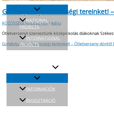
Gondoljuk újra közösségi tereinket! 
NATIONAL
KÖZÖSSÉGI FEJLESZTÉS
/
kdriu
PROJECTS
Ötletversenyt szerveztünk középiskolás diákoknak Székes
INTERNATIONAL
Gondoljuk újra közösségi tereinket! – Ötletverseny döntő!
PROJECTS
CONTACTS
CREATIVE PLATFORM
INFORMÁCIÓK
REGISZTRÁCIÓ