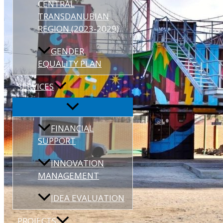
CENTRAL
TRANSDANUBIAN
REGION (2023-2029)
GENDER
EQUALITY PLAN
SERVICES
FINANCIAL
SUPPORT
INNOVATION
MANAGEMENT
IDEA EVALUATION
PROJECTS