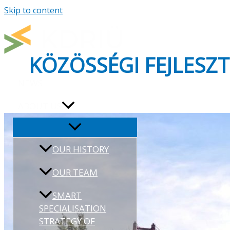
Skip to content
KÖZÖSSÉGI FEJLESZT
NEWS
ABOUT US
OUR HISTORY
OUR TEAM
SMART
SPECIALISATION
STRATEGY OF