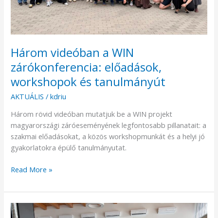
Három videóban a WIN
zárókonferencia: előadások,
workshopok és tanulmányút
AKTUÁLIS
/
kdriu
Három rövid videóban mutatjuk be a WIN projekt
magyarországi záróeseményének legfontosabb pillanatait: a
szakmai előadásokat, a közös workshopmunkát és a helyi jó
gyakorlatokra épülő tanulmányutat.
Read More »
A