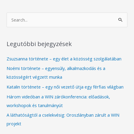
S
e
a
Legutóbbi bejegyzések
r
c
Zsuzsanna története – egy élet a közösség szolgálatában
h
Noémi története – egyensúly, alkalmazkodás és a
f
közösségért végzett munka
o
Katalin története – egy női vezető útja egy férfias világban
r
Három videóban a WIN zárókonferencia: előadások,
:
workshopok és tanulmányút
A láthatóságtól a cselekvésig: Oroszlányban zárult a WIN
projekt