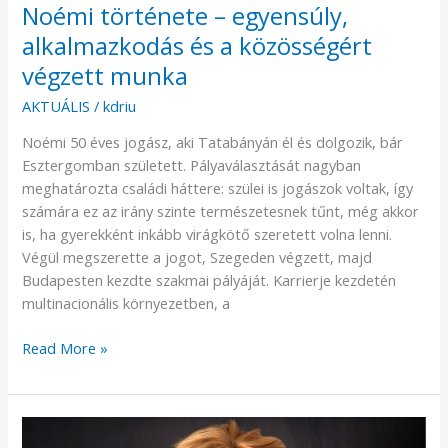
Noémi története – egyensúly,
alkalmazkodás és a közösségért
végzett munka
AKTUÁLIS
/
kdriu
Noémi 50 éves jogász, aki Tatabányán él és dolgozik, bár
Esztergomban született. Pályaválasztását nagyban
meghatározta családi háttere: szülei is jogászok voltak, így
számára ez az irány szinte természetesnek tűnt, még akkor
is, ha gyerekként inkább virágkötő szeretett volna lenni.
Végül megszerette a jogot, Szegeden végzett, majd
Budapesten kezdte szakmai pályáját. Karrierje kezdetén
multinacionális környezetben, a
Read More »
Katalin