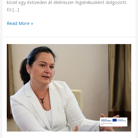
közel egy évtizeden át élelmiszer-higiénikusként dolgozott.
Ez […]
Read More »
Noémi
története
–
egyensúly,
alkalmazkodás
és
a
közösségért
végzett
munka