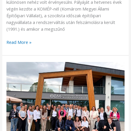
különösen nehéz volt érvényesülni. Pályáját a hetvenes évek
végén kezdte a KOMÉP-nél (Komárom Megyei Állami
Építőipari Vállalat), a szocilista időszak építőipari
nagyvállalata a rendszerváltás után felszámolásra került
(1991.) és amikor a megszűnő
Read More »
Három
videóban
a
WIN
zárókonferencia:
előadások,
workshopok
és
tanulmányút