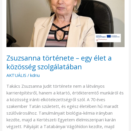
a
közösség
szolgálatában
Zsuzsanna története – egy élet a
közösség szolgálatában
AKTUÁLIS
/
kdriu
Takács Zsuzsanna Judit története nem a látványos
karrierépítésről, hanem a kitartó, értékteremtő munkáról és
a közösség iránti elkötelezettségről szól. A 70 éves
szakember Tatán született, és egész életében hű maradt
szülővárosához. Tanulmányait biológia-kémia irányban
kezdte, majd a Kertészeti Egyetem élelmiszeripari karán
végzett. Pályáját a Tatabányai Vágóhídon kezdte, majd