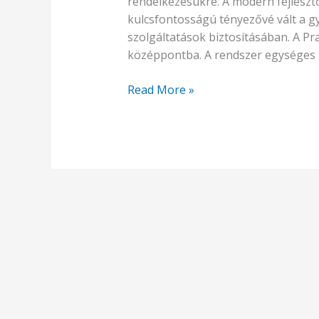
rendelkezésükre. A modern fejleszt
kulcsfontosságú tényezővé vált a gy
szolgáltatások biztosításában. A Pr
középpontba. A rendszer egységes be
Read More »