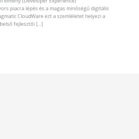
ői élmény (Developer Experience)
ors piacra lépés és a magas minőségű digitális
agmatic CloudWare ezt a szemléletet helyezi a
lső fejlesztői […]