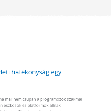
RÓLUNK
SZOLGÁLTATÁSOK
PROJEKTEK
K
zleti hatékonyság egy
u
a ma már nem csupán a programozók szakmai
en eszközök és platformok állnak