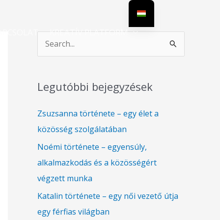
APCSOLAT
KREATÍV PLATFORM
S
e
a
Legutóbbi bejegyzések
r
c
Zsuzsanna története – egy élet a
h
közösség szolgálatában
f
Noémi története – egyensúly,
o
alkalmazkodás és a közösségért
r
végzett munka
:
Katalin története – egy női vezető útja
egy férfias világban