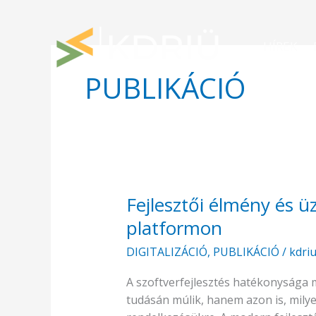
Skip
to
content
HÍREK
PUBLIKÁCIÓ
Fejlesztői élmény és ü
Fejlesztői
élmény
platformon
és
DIGITALIZÁCIÓ
,
PUBLIKÁCIÓ
/
kdri
üzleti
hatékonyság
A szoftverfejlesztés hatékonyság
egy
tudásán múlik, hanem azon is, mily
platformon