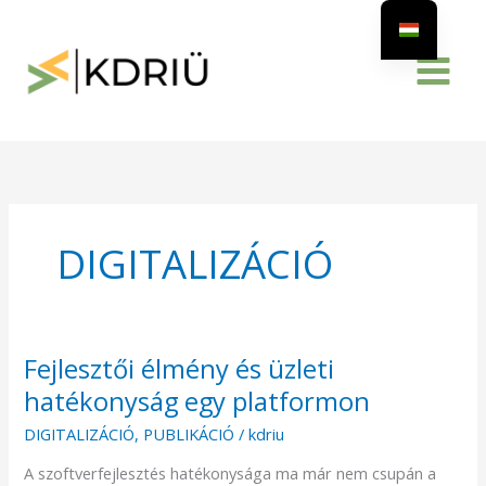
Skip
to
content
DIGITALIZÁCIÓ
Fejlesztői élmény és üzleti
Fejlesztői
élmény
hatékonyság egy platformon
és
DIGITALIZÁCIÓ
,
PUBLIKÁCIÓ
/
kdriu
üzleti
hatékonyság
A szoftverfejlesztés hatékonysága ma már nem csupán a