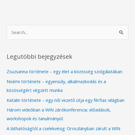
S
e
a
Legutóbbi bejegyzések
r
c
Zsuzsanna története – egy élet a közösség szolgálatában
h
Noémi története – egyensúly, alkalmazkodás és a
f
közösségért végzett munka
o
Katalin története – egy női vezető útja egy férfias világban
r
Három videóban a WIN zárókonferencia: előadások,
:
workshopok és tanulmányút
A láthatóságtól a cselekvésig: Oroszlányban zárult a WIN