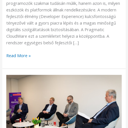
egy
programozók szakmai tudásán múlik, hanem azon is, milyen
platformon
eszközök és platformok állnak rendelkezésükre. A modern
fejlesztői élmény (Developer Experience) kulcsfontosságú
tényezővé vált a gyors piacra lépés és a magas minőségű
digitális szolgáltatások biztosításában. A Pragmatic
CloudWare ezt a szemléletet helyezi a középpontba. A
rendszer egységes belső fejlesztői […]
Read More »
A
Digitalista
–
2025.03.25.